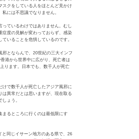
マスクをしている人をほとんど見かけ
、私には不思議でなりません。
言っているわけではありません。むし
重症度の見解が変わっておらず、感染
していることを危惧しているのです。
邪とならんで、20世紀の三大インフ
国や香港から世界中に広がり、死亡者は
も上ります。日本でも、数千人が死亡
だけで数千人が死亡したアジア風邪に
りは異常だとは思いますが、現在取る
でしょう。
集まるところに行くのは最低限にす
ーアイと同じイサーン地方のある県で、26