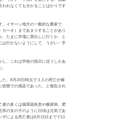
言われなくても分かることばかりです
す。イサーン地方の一般的な農家で
・カーオ）まであまりすることがあり
か、たまに市場に買出しに行くか、と
には行かないようにして、うがい・手
かし、これは学校の指示に従うしかあ
た。
た。8月20日時点で３人の死亡が確
た状態での感染であった、と報告され
亡者の多くは循環器疾患や糖尿病、肥
近所の女の子のように日頃は元気であ
ザによる死亡者は8月15日までで11