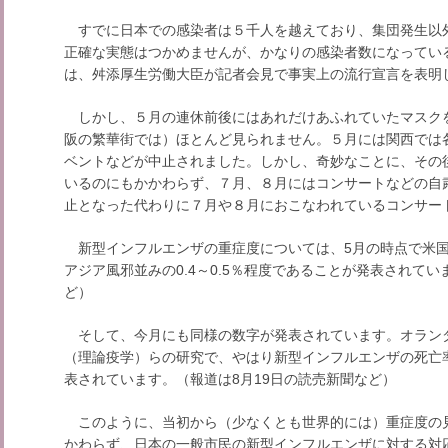
すでに日本での感染者は５千人を越えており、集団発生以
正確な実態はつかめませんが、かなりの感染者数になっている
は、舛添厚生労働大臣が記者会見で事実上の流行宣言を表明
しかし、５月の連休前後にはあれだけあふれていたマスク
阪の繁華街では）ほとんど見られません。５月には関西では
ベントなどが中止されました。しかし、奇妙なことに、その
いるのにもかかわらず、７月、８月にはコンサートなどの自
止となった代わりに７月や８月におこなわれているコンサー
新型インフルエンザの重症度については、5月の時点で米国
アジア風邪並みの0.4～0.5％程度であることが発表されてい
ど）
そして、今月にも同様の数字が発表されています。オラン
（理論疫学）らの研究で、やはり新型インフルエンザの死亡率
表されています。（報道は8月19日の読売新聞など）
このように、当初から（少なくとも世界的には）重症度の
かわらず、日本の一般市民の新型インフルエンザに対する対