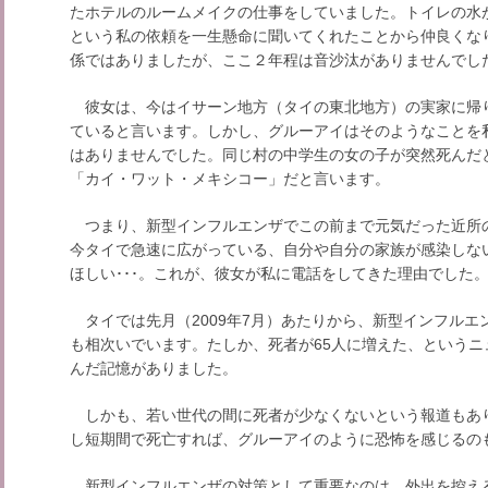
たホテルのルームメイクの仕事をしていました。トイレの水
という私の依頼を一生懸命に聞いてくれたことから仲良くな
係ではありましたが、ここ２年程は音沙汰がありませんでし
彼女は、今はイサーン地方（タイの東北地方）の実家に帰
ていると言います。しかし、グルーアイはそのようなことを
はありませんでした。同じ村の中学生の女の子が突然死んだ
「カイ・ワット・メキシコー」だと言います。
つまり、新型インフルエンザでこの前まで元気だった近所
今タイで急速に広がっている、自分や自分の家族が感染しな
ほしい･･･。これが、彼女が私に電話をしてきた理由でした
タイでは先月（2009年7月）あたりから、新型インフルエ
も相次いでいます。たしか、死者が65人に増えた、という
んだ記憶がありました。
しかも、若い世代の間に死者が少なくないという報道もあ
し短期間で死亡すれば、グルーアイのように恐怖を感じるの
新型インフルエンザの対策として重要なのは、外出を控え