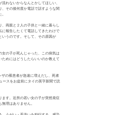
が流れないからなんとかしてほしい、
り、その後何度か電話で話すような関
た。
り、両親と２人の子供と一緒に暮らし
私に報告したくて電話してきたわけで
というのです。そして、その原因が
の女の子が死んじゃった、この病気は
いためにはどうしたらいいのか教えて
。
ンザの罹患者が急速に増えだし、死者
ニュースをお盆前にタイの英字新聞で読
ります。近所の若い女の子が突然発症
も無理はありません。
る、うがい・手洗いを励行する、感染