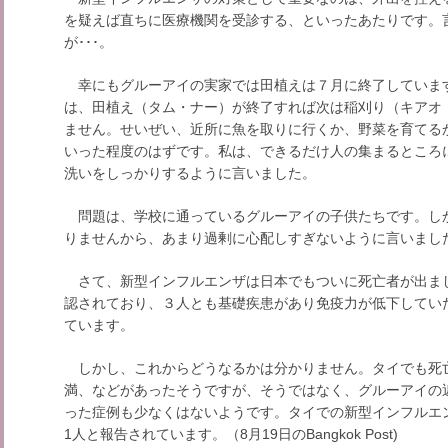
を疑えば直ちに医療機関を受診する、といったあたりです。
が･･･。
幸にもグルーアイの実家では田植えは７月に終了していま
は、田植え（タム・ナー）が終了すれば次は稲刈り（キアオ
ません。せいぜい、近所に魚を取りに行くか、野菜を育てる
いった程度のはずです。私は、できるだけ人の集まるところ
洗いをしっかりするように言いました。
問題は、学校に通っているグルーアイの子供たちです。し
りませんから、あまり過剰に心配しすぎないように言いまし
さて、新型インフルエンザは日本でもついに死亡者が出まし
認されており、３人とも基礎疾患があり免疫力が低下してい
ています。
しかし、これからどうなるかは分かりません。タイでも死
満、などがあったそうですが、そうではなく、グルーアイの
った症例も少なくはないようです。タイでの新型インフルエン
1人と報告されています。（8月19日のBangkok Post)