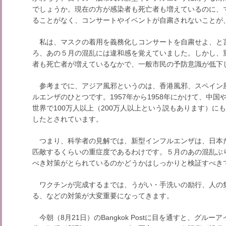
でしょうか。現在の方が感染者も死亡者も増えているのに、
ることがなく、コンサートやイベントが自粛されないことが
私は、マスクの着用を義務化しコンサートを自粛せよ、と
ろ、あの５月の混乱には違和感を覚えていました。しかし、
者も死亡者が増えているなかで、一般市民の予防意識が低下
参考までに、アジア風邪というのは、香港風邪、スペイン風
ルエンザのひとつです。1957年から1958年にかけて、中
世界で100万人以上（200万人以上という説もあります）に
したとされています。
つまり、科学者の見解では、新型インフルエンザは、日本
匹敵するくらいの重症度であるわけです。５月のあの混乱ぶ
べき対策がとられているのかどうかはしっかりと検証すべき
ワクチンが完成するまでは、うがい・手洗いの励行、人の
る、などの対策が大変重要になってきます。
今朝（8月21日）のBangkok Postに目を通すと、グル