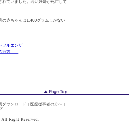
されていました。若い妊婦が死亡して
赤ちゃんは1,400グラムしかない
型インフルエンザ」
ザの行方」
票ダウンロード
|
医療従事者の方へ
|
プ
ght Reserved.