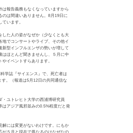
外は報告義務もなくなっていますから
のは間違いありません。8月19日に
しています。
をした人の姿がなぜか（少なくとも大
各地でコンサートやライブ、その他イ
後新型インフルエンザの勢いが増して
粛はほとんど聞きませんし、５月に中
トやイベントすらあります。
科学誌『サイエンス』で、死亡者は
ます。（報道は5月12日の共同通信な
ダ・ユトレヒト大学の西浦博研究員
はアジア風邪並みの0.5%程度だと発
見解には変更がないわけです。にもか
応が５月と現在で異なるのはなぜなの