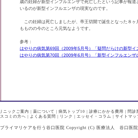
歳の妊婦が新型インフルエンザで死亡したという記事が報道
いるのが新型インフルエンザの現実なのです。
この妊婦は死亡しましたが、帝王切開で誕生となった８ヶ月の
もものの今のところ元気なようです。
参考：
はやりの病気第69回（2009年5月号）「疑問だらけの新
はやりの病気第70回（2009年6月号）「新型インフルエン
リニックご案内
|
薬について
|
病気トップ10
|
診療にかかる費用
|
問診
スコミの方へ
|
よくある質問
|
リンク
|
エッセイ・コラム
|
サイトマッ
マリケアを行う谷口医院 Copyright (C) 医療法人 谷口医院 All Ri