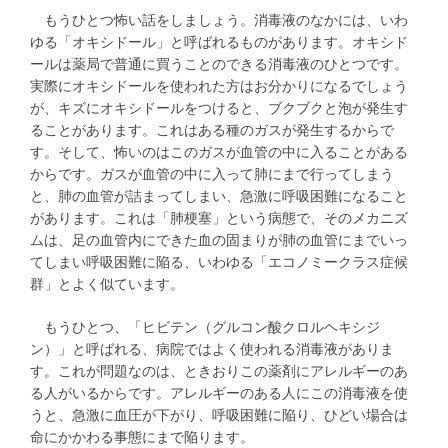
もうひとつ怖い話をしましょう。消毒液のなかには、いわ
ゆる「オキシドール」と呼ばれるものがあります。オキシド
ールは薬局で普通に買うことのできる消毒液のひとつです。
実際にオキシドールを使われた方はお分かりになるでしょう
が、キズにオキシドールをつけると、ブクブクと泡が発生す
ることがあります。これはある種のガスが発生するからで
す。そして、怖いのはこのガスが血管の中に入ることがある
からです。ガスが血管の中に入って肺にまで行ってしまう
と、肺の血管が詰まってしまい、急激に呼吸困難になること
があります。これは「肺梗塞」という病態で、そのメカニズ
ムは、足の血管内にできた血の固まりが肺の血管にまでいっ
てしまい呼吸困難に陥る、いわゆる「エコノミークラス症候
群」とよく似ています。
もうひとつ、「ヒビテン（グルコン酸クロルヘキシジ
ン）」と呼ばれる、病院ではよく使われる消毒液がありま
す。これが問題なのは、ときおりこの薬剤にアレルギーのあ
る人がいるからです。アレルギーのある人にこの消毒液を使
うと、急激に血圧が下がり、呼吸困難に陥り、ひどい場合は
命にかかわる事態にまで陥ります。