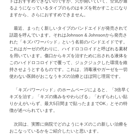
ドはおすすめできないのですが、穴が開いていて、空気が通
るようになっているタイプのものはキズを乾かすことになり
ますから、さらにおすすめできません。
最近、まったく新しいタイプのバンドエイドが発売されて
話題を呼んでいます。それはJohnson & Johnsonから発売さ
れた「キズパワーパッド」という名前のバンドエイドです。
これはガーゼの代わりに、ハイドロコロイドと呼ばれる素材
を用いています。傷口からキズを治すために出される液体を
このハイドロコロイドで覆って、ジュクジュクした環境を維
持させようとするものです。これは、消毒液やガーゼを一切
使わない医師がおこなうキズの治療とほぼ同じ理屈です。
「キズパワーパッド」のホームページによると、「3倍早く
キズを治す」「キズの痛みをやわらげる」「わずらわしい貼
りかえがいらず、最大5日間まで貼ったままでOK」とその特
徴が述べられています。
次回は、実際に病院でどのようにキズのこの新しい治療を
おこなっているかをご紹介したいと思います。