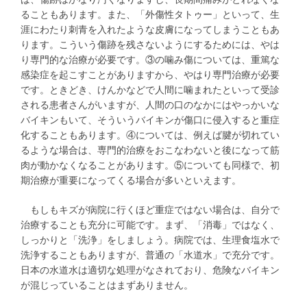
ることもあります。また、「外傷性タトゥー」といって、生
涯にわたり刺青を入れたような皮膚になってしまうこともあ
ります。こういう傷跡を残さないようにするためには、やは
り専門的な治療が必要です。③の噛み傷については、重篤な
感染症を起こすことがありますから、やはり専門治療が必要
です。ときどき、けんかなどで人間に噛まれたといって受診
される患者さんがいますが、人間の口のなかにはやっかいな
バイキンもいて、そういうバイキンが傷口に侵入すると重症
化することもあります。④については、例えば腱が切れてい
るような場合は、専門的治療をおこなわないと後になって筋
肉が動かなくなることがあります。⑤についても同様で、初
期治療が重要になってくる場合が多いといえます。
もしもキズが病院に行くほど重症ではない場合は、自分で
治療することも充分に可能です。まず、「消毒」ではなく、
しっかりと「洗浄」をしましょう。病院では、生理食塩水で
洗浄することもありますが、普通の「水道水」で充分です。
日本の水道水は適切な処理がなされており、危険なバイキン
が混じっていることはまずありません。