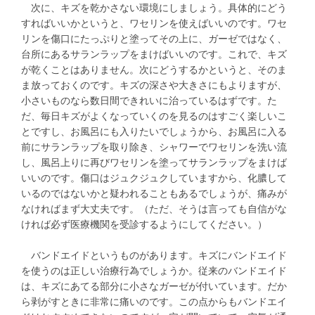
次に、キズを乾かさない環境にしましょう。具体的にどう
すればいいかというと、ワセリンを使えばいいのです。ワセ
リンを傷口にたっぷりと塗ってその上に、ガーゼではなく、
台所にあるサランラップをまけばいいのです。これで、キズ
が乾くことはありません。次にどうするかというと、そのま
ま放っておくのです。キズの深さや大きさにもよりますが、
小さいものなら数日間できれいに治っているはずです。た
だ、毎日キズがよくなっていくのを見るのはすごく楽しいこ
とですし、お風呂にも入りたいでしょうから、お風呂に入る
前にサランラップを取り除き、シャワーでワセリンを洗い流
し、風呂上りに再びワセリンを塗ってサランラップをまけば
いいのです。傷口はジュクジュクしていますから、化膿して
いるのではないかと疑われることもあるでしょうが、痛みが
なければまず大丈夫です。（ただ、そうは言っても自信がな
ければ必ず医療機関を受診するようにしてください。）
バンドエイドというものがあります。キズにバンドエイド
を使うのは正しい治療行為でしょうか。従来のバンドエイド
は、キズにあてる部分に小さなガーゼが付いています。だか
ら剥がすときに非常に痛いのです。この点からもバンドエイ