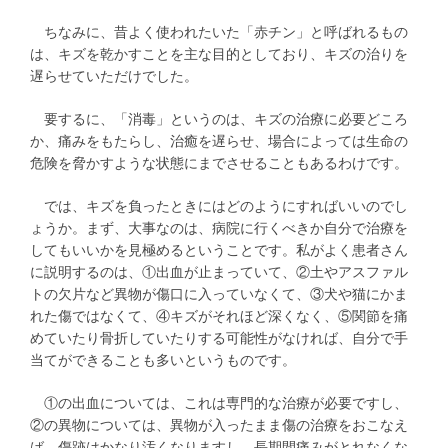
ちなみに、昔よく使われたいた「赤チン」と呼ばれるもの
は、キズを乾かすことを主な目的としており、キズの治りを
遅らせていただけでした。
要するに、「消毒」というのは、キズの治療に必要どころ
か、痛みをもたらし、治癒を遅らせ、場合によっては生命の
危険を脅かすような状態にまでさせることもあるわけです。
では、キズを負ったときにはどのようにすればいいのでし
ょうか。まず、大事なのは、病院に行くべきか自分で治療を
してもいいかを見極めるということです。私がよく患者さん
に説明するのは、①出血が止まっていて、②土やアスファル
トの欠片など異物が傷口に入っていなくて、③犬や猫にかま
れた傷ではなくて、④キズがそれほど深くなく、⑤関節を痛
めていたり骨折していたりする可能性がなければ、自分で手
当てができることも多いというものです。
①の出血については、これは専門的な治療が必要ですし、
②の異物については、異物が入ったまま傷の治療をおこなえ
ば、傷跡はかなり汚くなりますし、長期間痛みがとれなくな