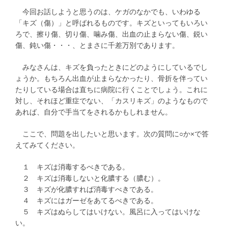
今回お話しようと思うのは、ケガのなかでも、いわゆる
「キズ（傷）」と呼ばれるものです。キズといってもいろい
ろで、擦り傷、切り傷、噛み傷、出血の止まらない傷、鋭い
傷、鈍い傷・・・、とまさに千差万別であります。
みなさんは、キズを負ったときにどのようにしているでし
ょうか。もちろん出血が止まらなかったり、骨折を伴ってい
たりしている場合は直ちに病院に行くことでしょう。これに
対し、それほど重症でない、「カスリキズ」のようなもので
あれば、自分で手当てをされるかもしれません。
ここで、問題を出したいと思います。次の質問に○か×で答
えてみてください。
１ キズは消毒するべきである。
２ キズは消毒しないと化膿する（膿む）。
３ キズが化膿すれば消毒すべきである。
４ キズにはガーゼをあてるべきである。
５ キズはぬらしてはいけない。風呂に入ってはいけな
い。