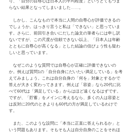
り、「自分の自尊心は日本人の平均程度」というとてもつま
らない結果となってしまいました……。
しかし、こんなもので本当に人間の自尊心が評価できるの
でしょうか。はっきり言うと私は「できない」と思っていま
す。さらに、前回引き合いにだした論文の筆者らには申し訳
ないですが、この尺度が信頼できない以上、「日本人は年齢
とともに自尊心が高くなる」とした結論の信ぴょう性も疑わ
しいと思っています。
なぜこのような質問では自尊心が正確に評価できないの
か。例えば質問1の「自分自身にだいたい満足している」を考
えてみましょう。これは自分自身の「何を」対象とするかで
答えが大きく変わってきます。例えば「容姿」なら20代に比
べて60代は「満足している」からはほど遠くなるはずです。
ですが、「貯蓄」をメインに考えるなら、多くの人は容姿と
は反対に20代のときよりも60代の方が満足しているわけで
す。
また、このような設問に「本当に正直に答えられるか」と
いう問題もあります。そもそも人は自分自身のことをそれほ