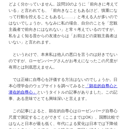
どよく分かっていません。設問10のように「前向きに考えて
いる」と言われても、「前向きなこともあるけど、慎重にな
って行動を控えることもあるし……」と考える人が多いので
はないでしょうか。ちなみに私の場合、自分のことを「悲観
主義者で前向きにはなれない」と常々考えているのですが、
私をよく知る昔からの友達からは「お前ほどの楽観主義者は
いない」と言われます。
というわけで、本来私は他人の悪口を言うのは好きでない
のですが、ローゼンバーグさんがお考えになったこの尺度が
有用とは到底思えません。
では正確に自尊心を評価する方法はないのでしょうか。日
本心理学会のウェブサイトを調べてみると
「顕在的自尊心と
潜在的自尊心」
というタイトルの記事がありました。この記
事、ある意味でとても興味深いと言えます。
この記事によると、顕在的自尊心はローゼンバーグ自尊心
尺度で測定することができて（ここまではOK）、国際比較で
はなんと日本が最も低く、年代による変化は日本では下降傾