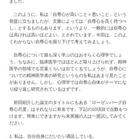
ました。
このように、私は「自尊心が高いこと＝悪いこと」という
前提に立ちましたが、文脈によっては「自尊心を高く持つべ
し」とするものもあります。というより、一般的には自尊心
は高ければ高いほどよい、とされています。今回は、このよ
くわからない自尊心を掘り下げて考えてみましょう。
自尊心について最も深く学ぶのはおそらく心理学でしょ
う。ちなみに、臨床医学ではほとんど取り上げられず、精神
医学の領域でも言葉くらいは出てくるでしょうが、自尊心に
ついての精神医学者の研究というものを私はあまり見たこと
がありません。しかし、心理学では自尊心自体がテーマにな
り繰り返し研究されているはずです。
前回紹介した論文のタイトルにもある「ローゼンバーグ自
尊心尺度」はそれなりに有名です。下記の10項目で点数をつ
けます。簡単にできますから未実施の人は一度試してみてく
ださい。
1. 私は、自分自身にだいたい満足している。