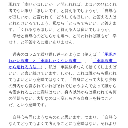
現れて「幸せがほしいか」と問われれば、よほどのひねくれ
者でない限り「ほしいです」と答えるでしょうが、「自尊心
がほしいか」と言われて「どうしてもほしい」と答える人は
どれだけいるでしょう。私なら「どっちでもいい」と答えま
す。「くれるならほしい」と答える人は多いでしょうが、
「幸せと自尊心のどちらかを選べ」と問われれば誰もが「幸
せ！」と即答するに違いありません。
過去のコラムで繰り返し述べたように（例えば「
「承認さ
れたい欲求」と「承認したくない欲求」
」、「
「承認欲求」
から逃れる方法」
）、私は「承認欲求なんて捨ててしまえば
いい」と言い続けています。しかし、これは誰からも嫌われ
てもよいという意味ではなくて、「自身にとって大切な少数
の身内から愛されていればそれでじゅうぶんであって誰から
も愛されることに意味はない。身内以外からは嫌われても何
の問題もない。大切なのは＜変わらざる自身＞を持つこと
だ」という意味です。
自尊心も同じようなものだと思います。つまり、「自尊心
なんてどうでもよくて考えることにも意味はない。それより