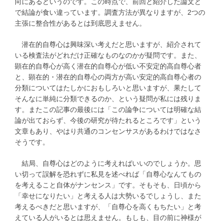
向にあるというのです。この時点で、前回と紹介した論文と
で結論が食い違っています。調査方法が異なりますが、2つの
主張に整合性があるとは到底思えません。
潜在的自尊心は興味深い考えだと思いますが、紹介されて
いる検査法がどれだけ正確なものなのかが疑問です。また、
顕在的自尊心が高く潜在的自尊心が低い不安定的高自尊心者
と、顕在的・潜在的自尊心の両方が高い安定的高自尊心者の
分類についてはたしかにおもしろいと思いますが、果たして
そんなに単純に分類できるのか、という疑問が私には残りま
す。またこの記事の最後には「この論争については明確な結
論が出ておらず、今後の研究が待たれるところです」という
文章もあり、やはり共通のコンセンサスがあるわけではなさ
そうです。
結局、自尊心はどのように考えればいいのでしょうか。思
い切って誤解を恐れずに私見を述べれば「自尊心なんてもの
を考えること自体がナンセンス」です。そもそも、日頃から
「幸せになりたい」と考える人は大勢いるでしょうし、また
考えるべきだと思いますが、「自尊心を高くもちたい」と考
えている人がいるとは思えません。もしも、目の前に神様が