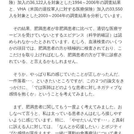
険）加入の36,122人を対象とした1994～2006年の調査結果
と、VHA（米国の退役軍人に対する医療保険）加入の33,550
人を対象とした2003～2004年の調査結果を分析しています。
その結果、肥満患者が非肥満患者に比べて、適切な医療サ
ービスを受けていないとするエビデンス（科学的確証）は認
められなかったとされています。むしろ、血液検査のいくつ
かの項目では、肥満患者の方が積極的に検査されており、こ
こだけを取り上げればむしろ、肥満患者の方が丁寧に診察さ
れている、と言えるかもしれません。
そうか、やっぱり私の感じていたことが正しかったんだ、
一件落着･･･。といきたいところですが、この２つの論文をき
っかけに、「では医師はどのような患者に対しネガティブな
感情を抱くか」ということを考えてみました。
まず、肥満患者に関してもう一度よく考えてみました。お
しなべて言うと、私は太っている患者さんはむしろ接しやす
いように感じています。特に、「やせたいんです･･･」と真剣
に訴える人に対しては、「なんとか応援したい」とポジティ
ブな感情が芽生えます。一緒に運動や食事療法について考え