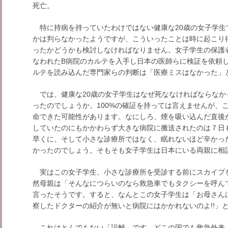
死亡。
特に持病を持っていたわけではない健康な20歳の女子学生
かは判らなかったようですが、こういったことは時に起こり
ったかどうかも検討しなければなりません。女子学生の保護
なわれたB病院のカルテを入手し日本の医師らに検証を依頼
ルテを読み込んだ専門家らの判断は「医療ミスはなかった」
では、健康な20歳の女子学生はなぜ死ななければならなか
ったのでしょうか。100%の確証を持っては言えませんが、
命できた可能性があります。なにしろ、煙を吸い込んだ直後
していたのにもかかわらず大きな病院に搬送されたのは７日
早くに、そして小さな診療所ではなく、眠れないほど辛かっ
かったのでしょう。そもそも女子学生は日本にいる両親に相
実はこの女子学生、小さな診療所を受診する前にスカイプ
然母親は「そんなにつらいのなら救急車でもタクシーを呼ん
言ったそうです。すると、なんとこの女子学生は「お母さんは
察したドクターの紹介が無いと病院にはかかれないのよ!!」
これはとんでもない「誤解」です。どこの国でも救急外来（