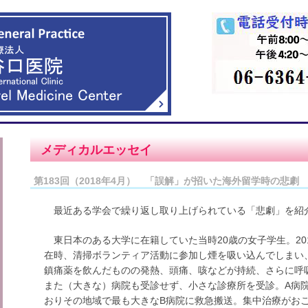
メディカルエッセイ
第183回（2018年4月） 「誤解」が招いた海外留学時の悲劇
最近ある学会で繰り返し取り上げられている「悲劇」を紹
東日本のある大学に在籍していた当時20歳の女子学生。20
在時、清掃ボランティア活動に参加し煙を吸い込んでしまい
鎮痛薬を飲んだものの発熱、頭痛、咳などが持続、さらに呼
また（大きな）病院も受診せず、小さな診療所を受診。A病
おりその地域で最も大きなB病院に救急搬送。集中治療がお