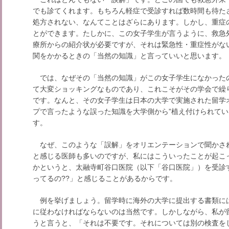
でも診てくれます。もちろん軽症で受診すれば数時間も待た
処方されない、なんてことはざらにあります。しかし、重症
とができます。たしかに、この女子学生が言うように、救急
療所からの紹介状が必要ですが、それは緊急性・重症性がな
関をかかるときの「当然の知識」と言っていいと思います。
では、なぜその「当然の知識」がこの女子学生になかった
て大変ショッキングなものであり、これこそがその学会で繰
です。なんと、その女子学生は日本の大学で実施された留学
プで言ったような誤った知識を大学側から”植え付けられてい
す。
なぜ、このような「誤解」をオリエンテーションで聞かさ
と感じる医師も多いのですが、私にはこういったことが起こ
かというと、太融寺町谷口医院（以下「谷口医院」）を受診
ってるの??」と感じることがあるからです。
例を挙げましょう。留学時に海外の大学に提出する書類に
に従わなければならないのは当然です。しかしながら、私が
うと言うと、「それは不要です。それについては別の検査を