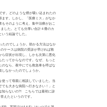
です。どのような煙が吸い込まれたの
得ます。しかし、「医療ミス」がなか
者もそのように考え、集中治療がおこ
しました。とても分厚い合計４冊のカ
という結論でした。
ったのでしょうか。助かる方法はなか
このケースは病院の受診が早ければ救
から症状が出現し、しかも次第に悪化
もたってからなのです。なぜ、もっと
たのなら、夜中にでも救急車を呼ばな
談しなかったのでしょうか。
を使って母親に相談していました。当
ででも大きな病院へ行きなさい！」と
知らないの?! こちらでは最初に診
と答えたというのです。
ER、英国ではA＆E）はいつでも誰