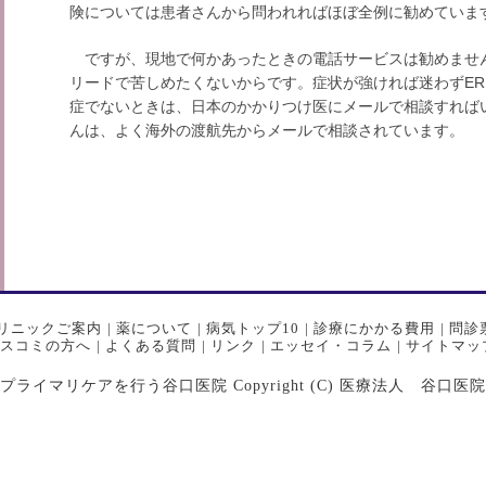
険については患者さんから問われればほぼ全例に勧めていま
ですが、現地で何かあったときの電話サービスは勧めませ
リードで苦しめたくないからです。症状が強ければ迷わずER
症でないときは、日本のかかりつけ医にメールで相談すれば
んは、よく海外の渡航先からメールで相談されています。
リニックご案内
|
薬について
|
病気トップ10
|
診療にかかる費用
|
問診
スコミの方へ
|
よくある質問
|
リンク
|
エッセイ・コラム
|
サイトマッ
マリケアを行う谷口医院 Copyright (C) 医療法人 谷口医院 All Ri