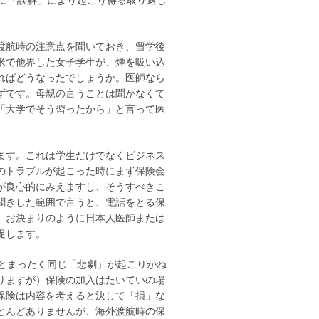
渡航時の注意点を聞いておき、留学後
米で他界した女子学生が、煙を吸い込
ればどうなったでしょうか。医師なら
ずです。母親の言うことは聞かなくて
「大学でそう習ったから」と言って医
ます。これは学生だけでなくビジネス
のトラブルが起こった時にまず保険会
が良心的にみえますし、そうすべきこ
聞きした範囲で言うと、電話をとる保
、お決まりのように日本人医師または
促します。
とまったく同じ「悲劇」が起こりかね
りますが）保険の加入はたいていの場
保険は内容を考えると決して「損」な
とんどありませんが、海外渡航時の保