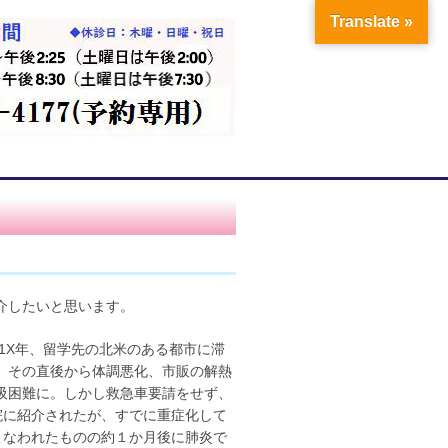
Translate »
介したいと思います。
1X年、留学先の北米のある都市に滞
、その直後から体調悪化、市販の解熱
吸困難に。しかし救急車要請をせず、
院に紹介されたが、すでに重症化して
こなわれたものの約１か月後に肺炎で