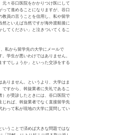
。元々谷口医院をかかりつけ医にして
がって進めることになりますが、谷口
の教員の言うことを信用し、私や留学
当然といえば当然ですが海外渡航後に
かしてください」と泣きついてくるこ
て、私から留学先の大学にメールで
す。学生が悪いわけではありません。
ますでしょうか」といった交渉をする
はありません。というより、大学はま
。ですから、斡旋業者に失礼であるこ
者）が受診したときには、谷口医院で
生じれば、斡旋業者でなく直接留学先
代わって私が現地の大学に質問してい
ということで済めば大きな問題ではな
うに「誤解」により起こり得る取り返し