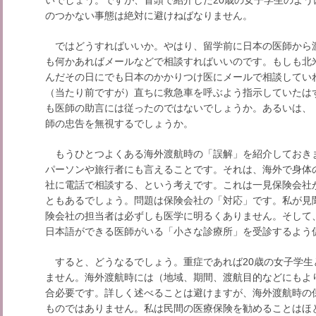
のつかない事態は絶対に避けねばなりません。
ではどうすればいいか。やはり、留学前に日本の医師から
も何かあればメールなどで相談すればいいのです。もしも北
んだその日にでも日本のかかりつけ医にメールで相談してい
（当たり前ですが）直ちに救急車を呼ぶよう指示していたは
も医師の助言には従ったのではないでしょうか。あるいは、
師の忠告を無視するでしょうか。
もうひとつよくある海外渡航時の「誤解」を紹介しておき
パーソンや旅行者にも言えることです。それは、海外で身体
社に電話で相談する、という考えです。これは一見保険会社
ともあるでしょう。問題は保険会社の「対応」です。私が見
険会社の担当者は必ずしも医学に明るくありません。そして
日本語ができる医師がいる「小さな診療所」を受診するよう
すると、どうなるでしょう。重症であれば20歳の女子学生
ません。海外渡航時には（地域、期間、渡航目的などにもよ
合必要です。詳しく述べることは避けますが、海外渡航時の
ものではありません。私は民間の医療保険を勧めることはほ