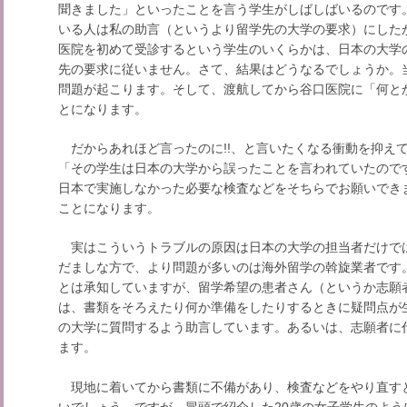
聞きました」といったことを言う学生がしばしばいるのです
いる人は私の助言（というより留学先の大学の要求）にした
医院を初めて受診するという学生のいくらかは、日本の大学
先の要求に従いません。さて、結果はどうなるでしょうか。
問題が起こります。そして、渡航してから谷口医院に「何と
とになります。
だからあれほど言ったのに!!、と言いたくなる衝動を抑え
「その学生は日本の大学から誤ったことを言われていたので
日本で実施しなかった必要な検査などをそちらでお願いでき
ことになります。
実はこういうトラブルの原因は日本の大学の担当者だけで
だましな方で、より問題が多いのは海外留学の斡旋業者です
とは承知していますが、留学希望の患者さん（というか志願
は、書類をそろえたり何か準備をしたりするときに疑問点が
の大学に質問するよう助言しています。あるいは、志願者に
ます。
現地に着いてから書類に不備があり、検査などをやり直す
いでしょう。ですが、冒頭で紹介した20歳の女子学生のよ