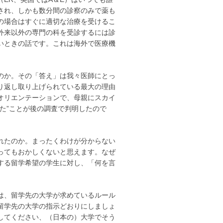
され、しかも数分間の診察のみで薬も
の場合はすぐに適切な治療を受けるこ
外来以外の専門の科を受診するには診
いときの話です。これは海外で医療機
のか。その「答え」は我々医師にとっ
り返し取り上げられている最大の理由
オリエンテーションで、母親にスカイ
た”ことが後の調査で判明したので
れたのか。まったくわけが分からない
ってもおかしくないと思えます。なぜ
する留学希望の学生に対し、「何を言
は、留学先の大学が求めているルール
留学先の大学の指示どおりにしましょ
してください、（日本の）大学でそう