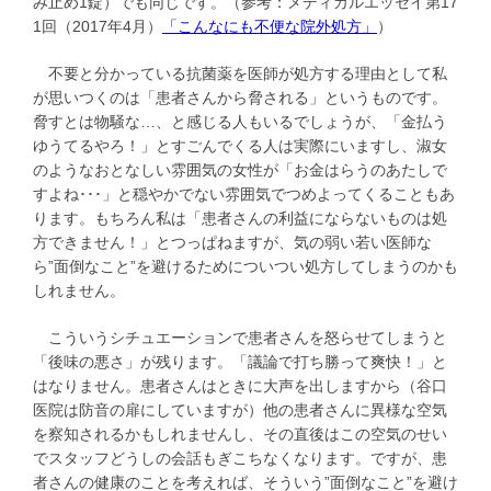
み止め1錠）でも同じです。（参考：メディカルエッセイ第17
1回（2017年4月）
「こんなにも不便な院外処方」
）
不要と分かっている抗菌薬を医師が処方する理由として私
が思いつくのは「患者さんから脅される」というものです。
脅すとは物騒な…、と感じる人もいるでしょうが、「金払う
ゆうてるやろ！」とすごんでくる人は実際にいますし、淑女
のようなおとなしい雰囲気の女性が「お金はらうのあたしで
すよね･･･」と穏やかでない雰囲気でつめよってくることもあ
ります。もちろん私は「患者さんの利益にならないものは処
方できません！」とつっぱねますが、気の弱い若い医師な
ら”面倒なこと”を避けるためについつい処方してしまうのかも
しれません。
こういうシチュエーションで患者さんを怒らせてしまうと
「後味の悪さ」が残ります。「議論で打ち勝って爽快！」と
はなりません。患者さんはときに大声を出しますから（谷口
医院は防音の扉にしていますが）他の患者さんに異様な空気
を察知されるかもしれませんし、その直後はこの空気のせい
でスタッフどうしの会話もぎこちなくなります。ですが、患
者さんの健康のことを考えれば、そういう”面倒なこと”を避け