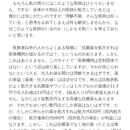
もちろん私の周りにはこのような医師はひとりもいませ
ん。ですが、全体の６割以上の医師が処方しているとは…。
俄かには信じがたいのですが「理解不能。そんな医師は狂っ
ている」と思考を止めてしまえば何も解決しませんから、な
ぜこのような医師がいるのか（しかも６割！）を考えてみた
いと思います。
医療者以外の人からよくある指摘に「抗菌薬を処方すれば
医療機関が儲かるのでは？」というものがあります。しかし
これはありえません。このサイトで「医療機関は営利団体で
はない」という話は繰り返ししていますが、それが信じられ
ないという人も、仕入れ値を聞けば理解できるはずです。薬
の差益（薬価－仕入れ値）はほぼゼロです。例えば比較的私
がよく処方する抗菌薬サワシリンは１カプセルの薬価が11.3
円で仕入れ値は11円ほどです。1錠あたり1円の差益もありま
せん。なかには１錠数百円もする高価な抗菌薬もあります
が、それでもせいぜい数円ほどしか差益はないはずです。た
だ、たしかに何らかの薬を処方すれば処方代620円（院内処方
の場合）、処方箋発行代680円（院外処方の場合）が利益には
なります。しかし、これは抗菌薬でなく他の薬（たとえば痛