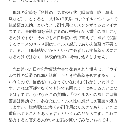
風邪の定義を「急性の上気道炎症状（咽頭痛、咳、鼻水、
痰など）」とすると、風邪の９割以上はウイルス性のもので
抗菌薬は無効、というより副作用のリスクを考えるとマイナ
スです。医療機関を受診するのは中等症から重症の風邪にな
るわけですが、それでも谷口医院の例で言えば、風邪で受診
するケースの８～９割はウイルス感染であり抗菌薬は不要で
す。また、細菌感染だからといって必ずしも抗菌薬が必要に
なるわけではなく、比較的軽症の場合は処方しません。
先に述べた日本化学療法学会で発表された報告は、「ウイ
ルス性の普通の風邪と診断したとき抗菌薬を処方するか」と
いうもので、当然ゼロになっていなければおかしいわけで
す。これは医師でなくても誰でも同じように答えることにな
るはずです。なぜならこの質問は「ウイルス性の風邪には抗
菌薬は無効です。あなたはウイルス性の風邪に抗菌薬を処方
しますか。抗菌薬には多くの副作用のリスクがあり、ときに
重症化することもあります」というものだからです。これで
処方すると答える人がいれば話を聞いてみたいものです。