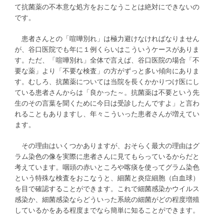
て抗菌薬の不本意な処方をおこなうことは絶対にできないの
です。
患者さんとの「喧嘩別れ」は極力避けなければなりません
が、谷口医院でも年に１例くらいはこういうケースがありま
す。ただ、「喧嘩別れ」全体で言えば、谷口医院の場合「不
要な薬」より「不要な検査」の方がずっと多い傾向にありま
す。むしろ、抗菌薬については当院を長くかかりつけ医にし
ている患者さんからは「良かった～。抗菌薬は不要という先
生のその言葉を聞くために今日は受診したんですよ」と言わ
れることもありますし、年々こういった患者さんが増えてい
ます。
その理由はいくつかありますが、おそらく最大の理由はグ
ラム染色の像を実際に患者さんに見てもらっているからだと
考えています。咽頭の赤いところや喀痰を使ってグラム染色
という特殊な検査をおこなうと、細菌と炎症細胞（白血球）
を目で確認することができます。これで細菌感染かウイルス
感染か、細菌感染ならどういった系統の細菌がどの程度増殖
しているかをある程度までなら簡単に知ることができます。