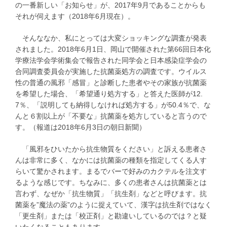
の一番新しい「お知らせ」が、2017年9月であることからも
それが伺えます（2018年6月現在）。
そんななか、私にとっては大変ショッキングな調査が発表
されました。2018年6月1日、岡山で開催された第66回日本化
学療法学会学術集会で報告された同学会と日本感染症学会の
合同調査委員会が実施した抗菌薬処方の調査です。ウイルス
性の普通の風邪「感冒」と診断した患者やその家族が抗菌薬
を希望した場合、「希望通り処方する」と答えた医師が12.
7％、「説明しても納得しなければ処方する」が50.4％で、な
んと６割以上が「不要な」抗菌薬を処方していると言うので
す。（報道は2018年6月3日の朝日新聞）
「風邪をひいたから抗生物質をください」と訴える患者さ
んは非常に多く、なかには抗菌薬の種類を指定してくる人す
らいて驚かされます。まるでバーで好みのカクテルを注文す
るような感じです。ちなみに、多くの患者さんは抗菌薬とは
言わず、なぜか「抗生物質」「抗生剤」などと呼びます。抗
菌薬を”魔法の薬”のように捉えていて、漢字は抗生剤ではなく
「更生剤」または「校正剤」と勘違いしているのでは？と疑
いたくなることもあります。