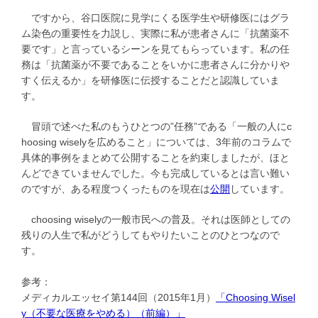
ですから、谷口医院に見学にくる医学生や研修医にはグラ
ム染色の重要性を力説し、実際に私が患者さんに「抗菌薬不
要です」と言っているシーンを見てもらっています。私の任
務は「抗菌薬が不要であることをいかに患者さんに分かりや
すく伝えるか」を研修医に伝授することだと認識していま
す。
冒頭で述べた私のもうひとつの”任務”である「一般の人にc
hoosing wiselyを広めること」については、3年前のコラムで
具体的事例をまとめて公開することを約束しましたが、ほと
んどできていませんでした。今も完成しているとは言い難い
のですが、ある程度つくったものを現在は
公開
しています。
choosing wiselyの一般市民への普及。それは医師としての
残りの人生で私がどうしてもやりたいことのひとつなので
す。
参考：
メディカルエッセイ第144回（2015年1月）
「Choosing Wisel
y（不要な医療をやめる）（前編）」