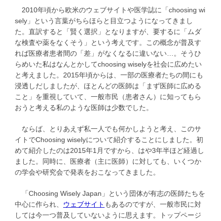
2010年頃から欧米のウェブサイトや医学誌に「choosing wi
sely」という言葉がちらほらと目立つようになってきまし
た。直訳すると「賢く選択」となりますが、要するに「ムダ
な検査や薬をなくそう」という考えです。この概念が普及す
れば医療者患者間の「差」がなくなるに違いない…。そうひ
らめいた私はなんとかしてchoosing wiselyを社会に広めたい
と考えました。2015年頃からは、一部の医療者たちの間にも
浸透しだしましたが、ほとんどの医師は「まず医師に広める
こと」を重視していて、一般市民（患者さん）に知ってもら
おうと考える私のような医師は少数でした。
ならば、とりあえず私一人でも何かしようと考え、このサ
イトでChoosing wiselyについて紹介することにしました。初
めて紹介したのは2015年1月ですから、はや3年半ほど経過し
ました。同時に、医療者（主に医師）に対しても、いくつか
の学会や研究会で発表をおこなってきました。
「Choosing Wisely Japan」という団体が有志の医師たちを
中心に作られ、
ウェブサイト
もあるのですが、一般市民に対
しては今一つ普及していないように思えます。トップページ