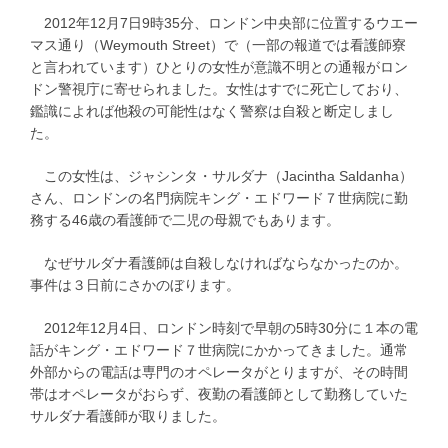
2012年12月7日9時35分、ロンドン中央部に位置するウエー
マス通り（Weymouth Street）で（一部の報道では看護師寮
と言われています）ひとりの女性が意識不明との通報がロン
ドン警視庁に寄せられました。女性はすでに死亡しており、
鑑識によれば他殺の可能性はなく警察は自殺と断定しまし
た。
この女性は、ジャシンタ・サルダナ（Jacintha Saldanha）
さん、ロンドンの名門病院キング・エドワード７世病院に勤
務する46歳の看護師で二児の母親でもあります。
なぜサルダナ看護師は自殺しなければならなかったのか。
事件は３日前にさかのぼります。
2012年12月4日、ロンドン時刻で早朝の5時30分に１本の電
話がキング・エドワード７世病院にかかってきました。通常
外部からの電話は専門のオペレータがとりますが、その時間
帯はオペレータがおらず、夜勤の看護師として勤務していた
サルダナ看護師が取りました。