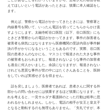
ことがあることをわかっていますから、患者さんの容態を教
えてほしいという電話があったときは、慎重に本人確認をし
ます。
例えば、警察から電話がかかってきたときには、警察署と
内線番号を聞いて、いったん電話を切ってこちらからかけ直
すようにします。太融寺町谷口医院（以下、谷口医院）にも
ときどき警察からの電話がかかってきます。事件の加害者も
被害者も病気にはなりますから医療機関の受診内容が事件解
決の手がかりになるということもあるのです。実際、谷口医
院の患者さんのなかにも、マスコミで報道された大きな事件
の被害者もおられますし、報道されないような事件の加害者
も過去に何人かいました。余談になりますが、報道されない
けれども悪質な事件が世の中にはたくさんあることを、医師
をしていれば実感せざるを得ません。
話を戻しましょう。医療者であれば、患者さんに関する外
部からの問い合わせには慎重すぎるほど慎重になります。そ
れを考えると、一見サルダナ看護師のとった行動は軽率に思
われるかもしれません。しかし、電話の相手が女王と皇太子
となると動転するのも無理もありません。「失礼ですが、本