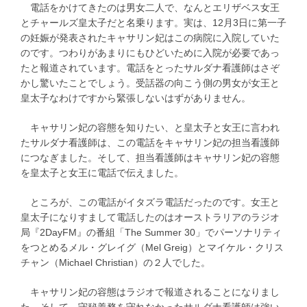
電話をかけてきたのは男女二人で、なんとエリザベス女王
とチャールズ皇太子だと名乗ります。実は、12月3日に第一子
の妊娠が発表されたキャサリン妃はこの病院に入院していた
のです。つわりがあまりにもひどいために入院が必要であっ
たと報道されています。電話をとったサルダナ看護師はさぞ
かし驚いたことでしょう。受話器の向こう側の男女が女王と
皇太子なわけですから緊張しないはずがありません。
キャサリン妃の容態を知りたい、と皇太子と女王に言われ
たサルダナ看護師は、この電話をキャサリン妃の担当看護師
につなぎました。そして、担当看護師はキャサリン妃の容態
を皇太子と女王に電話で伝えました。
ところが、この電話がイタズラ電話だったのです。女王と
皇太子になりすまして電話したのはオーストラリアのラジオ
局『2DayFM』の番組「The Summer 30」でパーソナリティ
をつとめるメル・グレイグ（Mel Greig）とマイケル・クリス
チャン（Michael Christian）の２人でした。
キャサリン妃の容態はラジオで報道されることになりまし