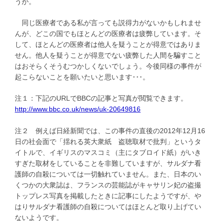
うか。
同じ医療者である私が言っても説得力がないかもしれませ
んが、どこの国でもほとんどの医療者は疲弊しています。そ
して、ほとんどの医療者は他人を疑うことが得意ではありま
せん。他人を疑うことが得意でない疲弊した人間を騙すこと
はおそらくそうむつかしくないでしょう。今後同様の事件が
起こらないことを願いたいと思います･･･。
注１：下記のURLでBBCの記事と写真が閲覧できます。
http://www.bbc.co.uk/news/uk-20649816
注２ 例えば日経新聞では、この事件の直後の2012年12月16
日の社会面で「揺れる英大衆紙 盗聴取材で批判」というタ
イトルで、イギリスのマスコミ（主にタブロイド紙）がいき
すぎた取材をしていることを非難していますが、サルダナ看
護師の自殺については一切触れていません。また、日本のい
くつかの大衆誌は、フランスの芸能誌がキャサリン妃の盗撮
トップレス写真を掲載したときに記事にしたようですが、や
はりサルダナ看護師の自殺についてはほとんど取り上げてい
ないようです。