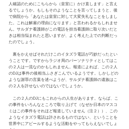
人確認のためにこちらから（皇室に）かけ直します」と言え
るでしょうか。もしもそのようなことを言ってしまうと、後
で病院から「あなたは皇室に対して大変失礼なことをしまし
た。これは解雇の理由になります」と言われるかもしれませ
ん。サルダナ看護師がこの電話を担当看護師に取り次いだと
きは相当悩まれたと思いますが、よく考えた上での判断だっ
たのでしょう。
裏をかえせばそれだけこのイタズラ電話が巧妙だったとい
うことです。ですからラジオ局のパーソナリティとしてはこ
の２人は一流なのかもしれません。報道によれば、この２人
のDJは事件の後相当ふさぎこんでいるようです。しかしどの
ような謝罪の言葉を述べようが、サルダナ看護師の遺族はこ
の２人を許せないのではないでしょうか。
この２人のDJにもこれからの人生があります。ならば、こ
の事件をいろんなところで取り上げて（なぜか日本のマスコ
ミはこの事件をそれほど報道していません（注２））、この
ようなイタズラ電話は許されるものではない、ということを
世界中にアピールするような活動をやってもらえないでしょ