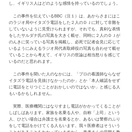
し、イギリス人はどのような感情を持っているのでしょう。
この事件を伝えているBBC（注１）は、あからさまにはこ
のラジオ局やイタズラ電話をした２人のＤＪに対して非難を
していないように見受けられますが、それでも、真剣な表情
をしたサルダナ氏の写真を大きく載せ、同時に２人のＤＪが
のんきに笑っている写真を掲載し、必死で記者会見に応じて
いるようにみえるラジオ局代表取締役の写真も合わせて載せ
ていることから考えて、イギリスの世論は相当怒りを感じて
いるのだと思われます。
この事件を聞いた人のなかには、「プロの看護師ならなぜ
イタズラ電話を見抜けなかったのか」とか「本人確認をせず
に電話をとりつぐことがおかしいのではないか」と感じる人
もいるかもしれません。
実際、医療機関にはなりすまし電話がかかってくることが
しばしばあります。家族を名乗る人や、自称「上司」という
人、ひどい場合は弁護士を名乗るとか、あるいは警察のふり
をして電話をかけてくる人もいます。我々医療者はそういう