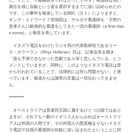
た。そして、守秘義務を守れなかったサルダナ看護師は強い
責任を感じ自殺という道を選択するまでに追い詰められたの
です。この事件を報道しているBBC（注１）によりますと、
キング・エドワード７世病院は、サルダナ看護師を「大勢の
患者さんに献身的な看護をしてきた一流の看護師（a first-clas
s nurse)」と敬意を表しています。
イタズラ電話をかけたラジオ局の代表取締役であるリー
ス・ホラーラン（Rhys Holleran）氏は、記者会見を開き、
「誰も予測できなかった悲劇であり深く悲しんでいる」とコ
メントしていますが、同時に「このようなイタズラ電話は昔
から行われていることで、法律的には何ら問題がない」と述
べています。報道からは謝罪の言葉は一切伝わってきませ
ん。
**********
オーストラリアは英連邦王国に属するひとつの国ではあり
ますが、それでも一般のイギリス人からみればオーストラリ
ア人は外国の人間です。その外国人の悪質極まりないイタズ
ラ電話で自国の看護師が自殺に追い込まれたということに対