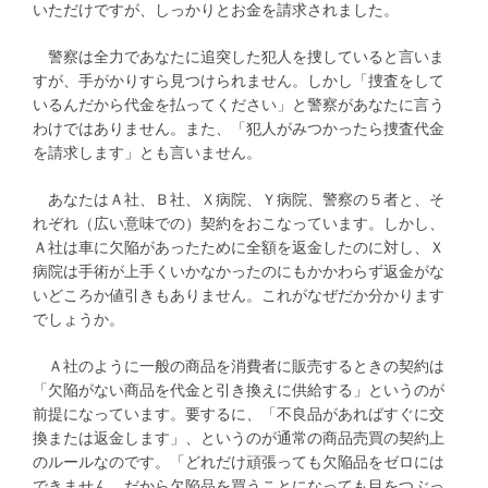
いただけですが、しっかりとお金を請求されました。
警察は全力であなたに追突した犯人を捜していると言いま
すが、手がかりすら見つけられません。しかし「捜査をして
いるんだから代金を払ってください」と警察があなたに言う
わけではありません。また、「犯人がみつかったら捜査代金
を請求します」とも言いません。
あなたはＡ社、Ｂ社、Ｘ病院、Ｙ病院、警察の５者と、そ
れぞれ（広い意味での）契約をおこなっています。しかし、
Ａ社は車に欠陥があったために全額を返金したのに対し、Ｘ
病院は手術が上手くいかなかったのにもかかわらず返金がな
いどころか値引きもありません。これがなぜだか分かります
でしょうか。
Ａ社のように一般の商品を消費者に販売するときの契約は
「欠陥がない商品を代金と引き換えに供給する」というのが
前提になっています。要するに、「不良品があればすぐに交
換または返金します」、というのが通常の商品売買の契約上
のルールなのです。「どれだけ頑張っても欠陥品をゼロには
できません。だから欠陥品を買うことになっても目をつぶっ