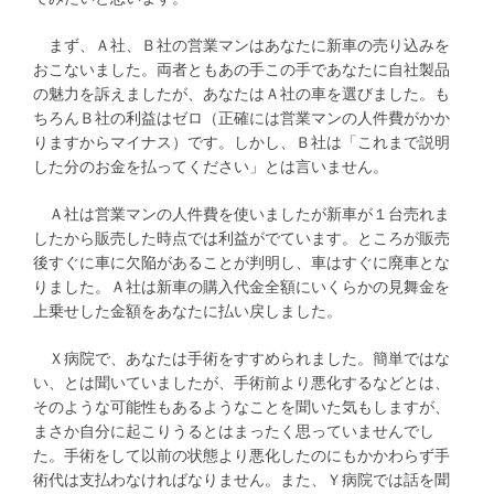
まず、Ａ社、Ｂ社の営業マンはあなたに新車の売り込みを
おこないました。両者ともあの手この手であなたに自社製品
の魅力を訴えましたが、あなたはＡ社の車を選びました。も
ちろんＢ社の利益はゼロ（正確には営業マンの人件費がかか
りますからマイナス）です。しかし、Ｂ社は「これまで説明
した分のお金を払ってください」とは言いません。
Ａ社は営業マンの人件費を使いましたが新車が１台売れま
したから販売した時点では利益がでています。ところが販売
後すぐに車に欠陥があることが判明し、車はすぐに廃車とな
りました。Ａ社は新車の購入代金全額にいくらかの見舞金を
上乗せした金額をあなたに払い戻しました。
Ｘ病院で、あなたは手術をすすめられました。簡単ではな
い、とは聞いていましたが、手術前より悪化するなどとは、
そのような可能性もあるようなことを聞いた気もしますが、
まさか自分に起こりうるとはまったく思っていませんでし
た。手術をして以前の状態より悪化したのにもかかわらず手
術代は支払わなければなりません。また、Ｙ病院では話を聞