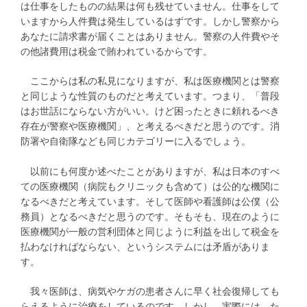
は仕事をしたものの結果は何も残せていません。仕事をして
いますから人件費は発生しているはずです。しかし警察から
あなたに請求書が届くことはありません。警察の人件費やそ
の他諸費用は税金で賄われているからです。
ここからは私の私見になりますが、私は医療機関とは警察
と同じような性質のものだと考えています。つまり、「普段
はお世話にならない方がいい。けど困ったときに頼れるべき
存在が警察や医療機関」、と考えるべきだと思うのです。消
防署や自衛隊なども同じカテゴリーに入るでしょう。
以前にも何度か述べたことがありますが、私は日本のすべ
ての医療機関（病院もクリニックも含めて）は公的な機関に
なるべきだと考えています。そして医師や看護師は公僕（公
務員）となるべきだと思うのです。そもそも、現在のように
医療機関が一般の営利団体と同じように利益を出して税金を
払わなければならない、というシステムには矛盾がありま
す。
我々医師は、病気やケガの患者さんに早く社会復帰しても
らえるように治療をしているのです。しかし、実際には、た