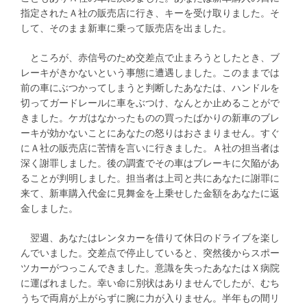
指定されたＡ社の販売店に行き、キーを受け取りました。そ
して、そのまま新車に乗って販売店を出ました。
ところが、赤信号のため交差点で止まろうとしたとき、ブ
レーキがきかないという事態に遭遇しました。このままでは
前の車にぶつかってしまうと判断したあなたは、ハンドルを
切ってガードレールに車をぶつけ、なんとか止めることがで
きました。ケガはなかったものの買ったばかりの新車のブレ
ーキが効かないことにあなたの怒りはおさまりません。すぐ
にＡ社の販売店に苦情を言いに行きました。Ａ社の担当者は
深く謝罪しました。後の調査でその車はブレーキに欠陥があ
ることが判明しました。担当者は上司と共にあなたに謝罪に
来て、新車購入代金に見舞金を上乗せした金額をあなたに返
金しました。
翌週、あなたはレンタカーを借りて休日のドライブを楽し
んでいました。交差点で停止していると、突然後からスポー
ツカーがつっこんできました。意識を失ったあなたはＸ病院
に運ばれました。幸い命に別状はありませんでしたが、むち
うちで両肩が上がらずに腕に力が入りません。半年もの間リ