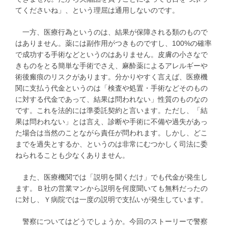
てくださいね」、という理屈は通用しないのです。
一方、医療行為というのは、結果が保障される類のもので
はありません。薬には副作用がつきものですし、100%の確率
で成功する手術などというのはありません。皮膚の小さなで
きものをとる簡単な手術でさえ、麻酔薬によるアレルギーや
術後瘢痕のリスクがあります。分かりやすく言えば、医療機
関に支払う代金というのは「検査や処置・手術などそのもの
に対する代金であって、結果は問われない」性質のものなの
です。これを法的には準委託契約と言います。ただし、「結
果は問われない」とは言え、診断や手術に不備や過失があっ
た場合は当然のことながら責任が問われます。しかし、どこ
までを過失とするか、というのは非常にむつかしく司法に委
ねられることも少なくありません。
また、医療機関では「説明を聞くだけ」でも代金が発生し
ます。Ｂ社の営業マンから説明を何度聞いても無料だったの
に対し、Ｙ病院では一度の説明で支払いが発生しています。
警察についてはどうでしょうか。今回のストーリーで警察