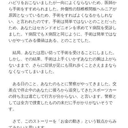
ハビリをおこないましたが一向によくならないため、医師か
ら手術をすすめられました。外傷性の頚椎椎間板ヘルニアが
原因となっているため、手術をすればよくなるかもしれな
い、と言われたのです。手術は簡単ではないとのことだった
ため、あなたはセカンドオピニオンを求めてＹ病院を受診し
ました。Ｙ病院でもＸ病院と同じように、手術は簡単ではな
いがやってみる価値はある、とのことでした。
結局、あなたは思い切って手術を受けることにしました。
しかし、その結果、手術は上手くいかずあなたの腕は上がら
ないままで、さらに症状が足にも現れ歩くことさえままなら
なくなってしまいました。
ある日のこと、あなたのもとに警察がやってきました。交
差点で停止中のあなたに後ろから追突してきたスポーツカー
の持ち主は逃亡して行方が分からない、と言います。警察と
しては全力で捜査したものの未だに手がかりがないそうで
す。
さて、このストーリーを「お金の動き」という観点からみ
てみたいと思います。