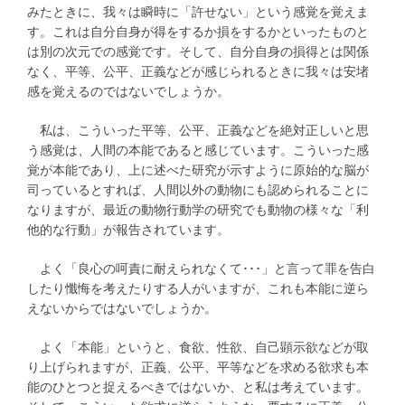
みたときに、我々は瞬時に「許せない」という感覚を覚えま
す。これは自分自身が得をするか損をするかといったものと
は別の次元での感覚です。そして、自分自身の損得とは関係
なく、平等、公平、正義などが感じられるときに我々は安堵
感を覚えるのではないでしょうか。
私は、こういった平等、公平、正義などを絶対正しいと思
う感覚は、人間の本能であると感じています。こういった感
覚が本能であり、上に述べた研究が示すように原始的な脳が
司っているとすれば、人間以外の動物にも認められることに
なりますが、最近の動物行動学の研究でも動物の様々な「利
他的な行動」が報告されています。
よく「良心の呵責に耐えられなくて･･･」と言って罪を告白
したり懺悔を考えたりする人がいますが、これも本能に逆ら
えないからではないでしょうか。
よく「本能」というと、食欲、性欲、自己顕示欲などが取
り上げられますが、正義、公平、平等などを求める欲求も本
能のひとつと捉えるべきではないか、と私は考えています。