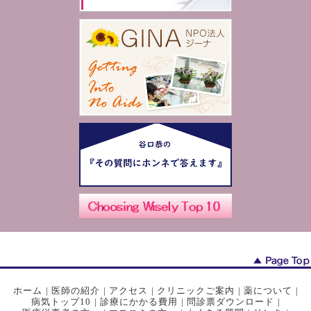
ホーム
|
医師の紹介
|
アクセス
|
クリニックご案内
|
薬について
|
病気トップ10
|
診療にかかる費用
|
問診票ダウンロード
|