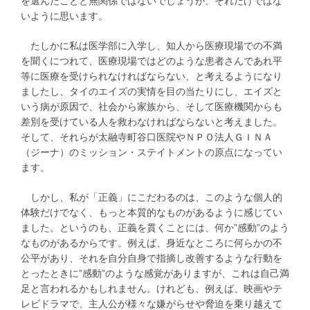
を選んだことと無関係ではないでしょうが、それだけではな
いように思います。
たしかに私は医学部に入学し、知人から医療現場での不満
を聞くにつれて、医療現場ではどのような患者さんであれ平
等に医療を受けられなければならない、と考えるようになり
ましたし、タイのエイズの実情を目の当たりにし、エイズと
いう病が原因で、社会から家族から、そして医療機関からも
差別を受けている人を救わなければならないと考えました。
そして、それらが太融寺町谷口医院やＮＰＯ法人ＧＩＮＡ
（ジーナ）のミッション・ステイトメントの原点になってい
ます。
しかし、私が「正義」にこだわるのは、このような個人的
体験だけでなく、もっと本質的なものがあるように感じてい
ました。というのも、正義を貫くことには、何か”感動”のよう
なものがあるからです。例えば、身近なところに何らかの不
公平があり、それを自分自身で指摘し改善するような行動を
とったときに”感動”のような感覚がありますが、これは自己満
足と言われるかもしれません。けれども、例えば、映画やテ
レビドラマで、主人公が様々な嫌がらせや脅迫を乗り越えて