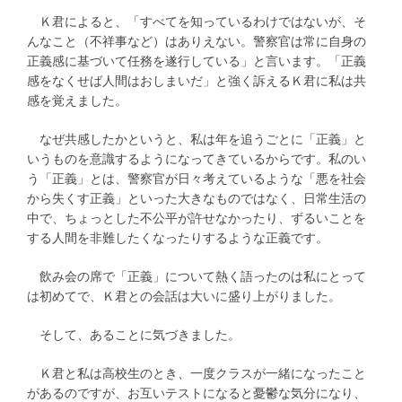
Ｋ君によると、「すべてを知っているわけではないが、そ
んなこと（不祥事など）はありえない。警察官は常に自身の
正義感に基づいて任務を遂行している」と言います。「正義
感をなくせば人間はおしまいだ」と強く訴えるＫ君に私は共
感を覚えました。
なぜ共感したかというと、私は年を追うごとに「正義」と
いうものを意識するようになってきているからです。私のい
う「正義」とは、警察官が日々考えているような「悪を社会
から失くす正義」といった大きなものではなく、日常生活の
中で、ちょっとした不公平が許せなかったり、ずるいことを
する人間を非難したくなったりするような正義です。
飲み会の席で「正義」について熱く語ったのは私にとって
は初めてで、Ｋ君との会話は大いに盛り上がりました。
そして、あることに気づきました。
Ｋ君と私は高校生のとき、一度クラスが一緒になったこと
があるのですが、お互いテストになると憂鬱な気分になり、