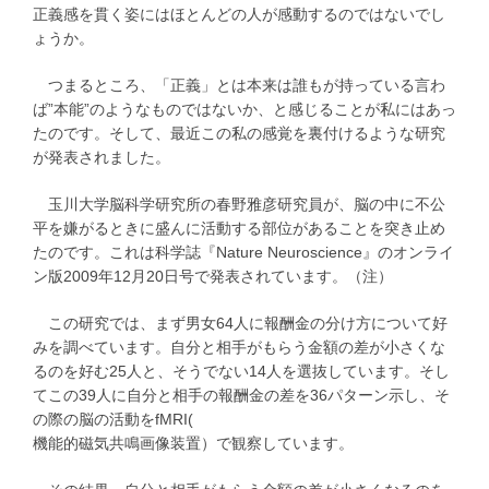
正義感を貫く姿にはほとんどの人が感動するのではないでし
ょうか。
つまるところ、「正義」とは本来は誰もが持っている言わ
ば”本能”のようなものではないか、と感じることが私にはあっ
たのです。そして、最近この私の感覚を裏付けるような研究
が発表されました。
玉川大学脳科学研究所の春野雅彦研究員が、脳の中に不公
平を嫌がるときに盛んに活動する部位があることを突き止め
たのです。これは科学誌『Nature Neuroscience』のオンライ
ン版2009年12月20日号で発表されています。（注）
この研究では、まず男女64人に報酬金の分け方について好
みを調べています。自分と相手がもらう金額の差が小さくな
るのを好む25人と、そうでない14人を選抜しています。そし
てこの39人に自分と相手の報酬金の差を36パターン示し、そ
の際の脳の活動をfMRI(
機能的磁気共鳴画像装置）で観察しています。