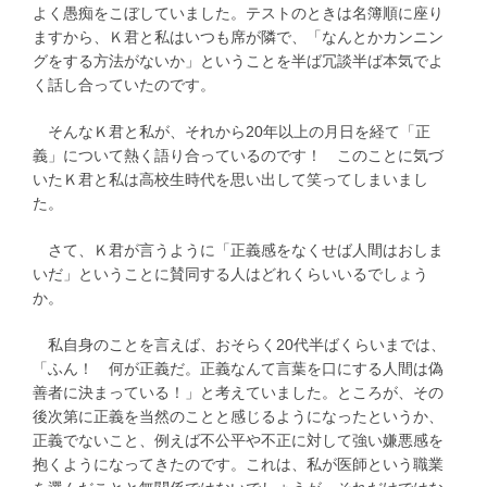
よく愚痴をこぼしていました。テストのときは名簿順に座り
ますから、Ｋ君と私はいつも席が隣で、「なんとかカンニン
グをする方法がないか」ということを半ば冗談半ば本気でよ
く話し合っていたのです。
そんなＫ君と私が、それから20年以上の月日を経て「正
義」について熱く語り合っているのです！ このことに気づ
いたＫ君と私は高校生時代を思い出して笑ってしまいまし
た。
さて、Ｋ君が言うように「正義感をなくせば人間はおしま
いだ」ということに賛同する人はどれくらいいるでしょう
か。
私自身のことを言えば、おそらく20代半ばくらいまでは、
「ふん！ 何が正義だ。正義なんて言葉を口にする人間は偽
善者に決まっている！」と考えていました。ところが、その
後次第に正義を当然のことと感じるようになったというか、
正義でないこと、例えば不公平や不正に対して強い嫌悪感を
抱くようになってきたのです。これは、私が医師という職業