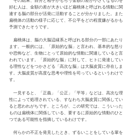
その結果、自分と相手がもらう金額の差が小さくなるのを
好む人は、金額の差が大きいほど扁桃体と呼ばれる情動に関
連する脳の部分が活発に活動することが分かりました。また
扁桃体の活動の様子に応じて、不公平をどの程度嫌がるかも
予測できたそうです。
扁桃体は、脳の大脳辺縁系と呼ばれる部分の一部にあたり
ます。一般的には、「原始的な脳」と言われ、基本的な怒り
や恐怖など、生物にとって原始的な情動に関連していると言
われています。「原始的な脳」に対して、ヒトに発達してい
る理性などをつかさどる「高次な脳」は大脳皮質に存在しま
す。大脳皮質が高度な思考や理性を司っているというわけで
す。
一見すると、「正義」「公正」「平等」などは、高次な理
性によって処理されている、すなわち大脳皮質に関係してい
ると思われがちです。ところが、この研究では、こういった
ものは扁桃体に関係している、要するに原始的な情動のひと
つである可能性を指摘しているわけです。
何らかの不正を発見したとき、ずるいことをしている輩を