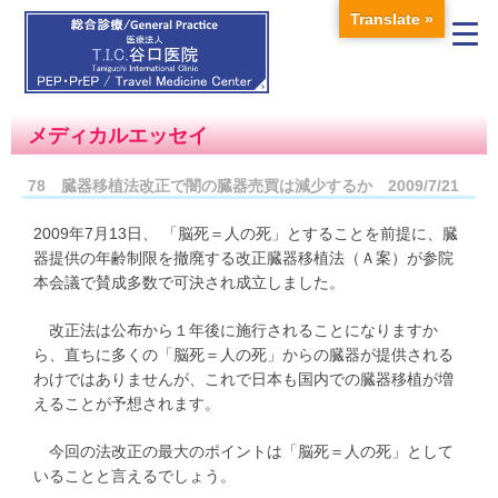
Translate »
メディカルエッセイ
78 臓器移植法改正で闇の臓器売買は減少するか 2009/7/21
2009年7月13日、 「脳死＝人の死」とすることを前提に、臓
器提供の年齢制限を撤廃する改正臓器移植法（Ａ案）が参院
本会議で賛成多数で可決され成立しました。
改正法は公布から１年後に施行されることになりますか
ら、直ちに多くの「脳死＝人の死」からの臓器が提供される
わけではありませんが、これで日本も国内での臓器移植が増
えることが予想されます。
今回の法改正の最大のポイントは「脳死＝人の死」として
いることと言えるでしょう。