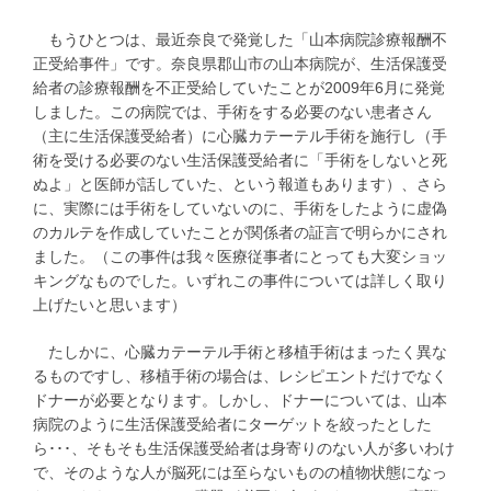
もうひとつは、最近奈良で発覚した「山本病院診療報酬不
正受給事件」です。奈良県郡山市の山本病院が、生活保護受
給者の診療報酬を不正受給していたことが2009年6月に発覚
しました。この病院では、手術をする必要のない患者さん
（主に生活保護受給者）に心臓カテーテル手術を施行し（手
術を受ける必要のない生活保護受給者に「手術をしないと死
ぬよ」と医師が話していた、という報道もあります）、さら
に、実際には手術をしていないのに、手術をしたように虚偽
のカルテを作成していたことが関係者の証言で明らかにされ
ました。（この事件は我々医療従事者にとっても大変ショッ
キングなものでした。いずれこの事件については詳しく取り
上げたいと思います）
たしかに、心臓カテーテル手術と移植手術はまったく異な
るものですし、移植手術の場合は、レシピエントだけでなく
ドナーが必要となります。しかし、ドナーについては、山本
病院のように生活保護受給者にターゲットを絞ったとした
ら･･･、そもそも生活保護受給者は身寄りのない人が多いわけ
で、そのような人が脳死には至らないものの植物状態になっ