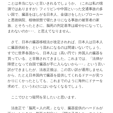
ことは本当にないと言いきれるでしょうか。（これは私の憶
測ではありますが）フィリピンや中国といった交通事故の多
い国で、臓器をほしがる日本人、金儲けをしたいブローカー
と悪徳病院、植物状態で寝たきりになる事故の被害者の家
族、とそろったときに、脳死の判定基準は緩やかになってし
まわないのか･･･、と思えてなりません。
さて、日本の臓器移植法が改定されれば、日本人は日本人
に臓器供給を、という流れになるのは間違いないでしょう。
すでに世界各国から、日本人は（高い円で）外国人の臓器を
買っている、と非難されてきました。これまでは、「法律が
障壁となって自国で臓器が手に入らないから･･･」という言い
訳ができましたが、法改正後は、この言い訳が通用しません
から、たとえ日本国内で臓器を提供してくれるドナーが見つ
かりにくかったとしても、これまでのように海外にドナーを
求めて、というわけにはいかなくなるでしょう。
ここでひとつ疑問を呈したいと思います。
法改正で「脳死＝人の死」となり、臓器提供のハードルが