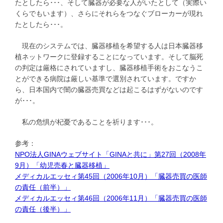
たとしたら･･･、そして臓器が必要な人がいたとして（実際い
くらでもいます）、さらにそれらをつなぐブローカーが現れ
たとしたら･･･。
現在のシステムでは、臓器移植を希望する人は日本臓器移
植ネットワークに登録することになっています。そして脳死
の判定は厳格にされていますし、臓器移植手術をおこなうこ
とができる病院は厳しい基準で選別されています。ですか
ら、日本国内で闇の臓器売買などは起こるはずがないのです
が･･･。
私の危惧が杞憂であることを祈ります･･･。
参考：
NPO法人GINAウェブサイト「GINAと共に」第27回（2008年
9月）「幼児売春と臓器移植」
メディカルエッセィ第45回（2006年10月）「臓器売買の医師
の責任（前半）」
メディカルエッセィ第46回（2006年11月）「臓器売買の医師
の責任（後半）」