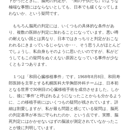
下がったときに、脳死の判定が、『闇の子供たち』のような
極端な事態にはならないとしても、日本でも緩くなってしま
わないか、という疑問です。
もちろん脳死の判定には、いくつもの具体的な条件があ
り、複数の医師が判定に加わることになっています。悪い噂
の耐えない国とは異なり、日本ではきっちりと判定がおこな
われるにきまっているじゃないか･･･、そう思う人がほとんど
でしょうし、私自身もそのように思いたいのですが、私がど
うしてもこの疑問をぬぐえない原因となっている事件が少な
くとも２つあります。
１つは「和田心臓移植事件」です。1968年8月8日、和田寿
郎医師を主宰とする札幌医科大学胸部外科チームは、日本初
となる世界で30例目の心臓移植手術を成功させました。しか
し、後に”事件”と呼ばれるようになったことからも分かるよう
に、この移植手術にはいくつもの疑問が残されています。詳
細は割愛しますが、私が最も問題と感じている疑問は、脳死
の判定基準が本当に守られたのか、という点です。実際、脳
死判定にはかかせないはずの脳波が測定されていなかったこ
とが後に判明しています。