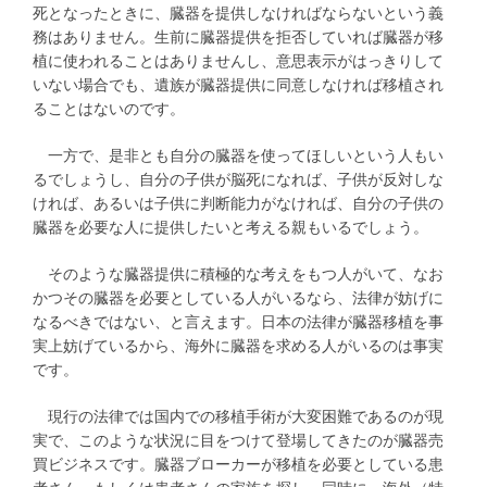
死となったときに、臓器を提供しなければならないという義
務はありません。生前に臓器提供を拒否していれば臓器が移
植に使われることはありませんし、意思表示がはっきりして
いない場合でも、遺族が臓器提供に同意しなければ移植され
ることはないのです。
一方で、是非とも自分の臓器を使ってほしいという人もい
るでしょうし、自分の子供が脳死になれば、子供が反対しな
ければ、あるいは子供に判断能力がなければ、自分の子供の
臓器を必要な人に提供したいと考える親もいるでしょう。
そのような臓器提供に積極的な考えをもつ人がいて、なお
かつその臓器を必要としている人がいるなら、法律が妨げに
なるべきではない、と言えます。日本の法律が臓器移植を事
実上妨げているから、海外に臓器を求める人がいるのは事実
です。
現行の法律では国内での移植手術が大変困難であるのが現
実で、このような状況に目をつけて登場してきたのが臓器売
買ビジネスです。臓器ブローカーが移植を必要としている患