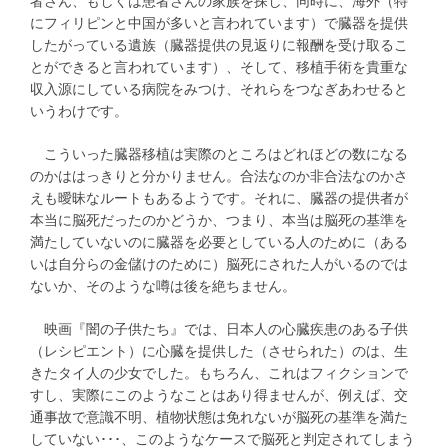
者さん、もしくは患者さんの家族を探し、同時に、海外（特
にフィリピンと中国が多いと言われています）で臓器を提供
したがっている遺族（臓器提供の見返りに報酬を受け取るこ
とができると言われています）、そして、移植手術を貴重な
収入源にしている病院をみつけ、それらをつなぎあわせると
いうわけです。
こういった臓器移植は実際のところはどれほどの数になる
のかははっきりと分かりません。合法なのか非合法なのかさ
えも曖昧なルートもあるようです。それに、臓器の提供者が
本当に脳死だったのかどうか、つまり、本当は脳死の基準を
満たしていないのに臓器を必要としている人のために（ある
いは自分らの金儲けのために）脳死にされた人がいるのでは
ないか、そのような噂は後を絶ちません。
映画『闇の子供たち』では、日本人の心臓疾患のある子供
（レシピエント）に心臓を提供した（させられた）のは、生
きたタイ人の少女でした。もちろん、これはフィクションで
すし、実際にこのようなことはあり得ませんが、例えば、交
通事故で意識不明、植物状態は免れないが脳死の基準を満た
していない･･･、このようなケースで脳死と判定されてしまう