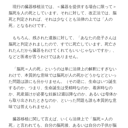
現行の臓器移植法では、＜臓器を提供する場合に限って＞
脳死を人の死としています。それに対して、改正法では、脳
死と判定されれば、それは少なくとも法律の上では「人の
死」となるわけです。
もちろん、残された遺族に対して、「あなたの息子さんは
脳死と判定されましたので、すでに死亡しています。死亡さ
れたんだから臓器をわけてくれてもいいじゃないですか」、
などと医者が言うわけではありません。
「脳死＝人の死」というのは単に法律上の解釈にすぎない
わけで、本質的な意味では脳死が人の死かどうかなどといっ
た問題は誰にも分かりません。（その逆に、生命はいつ誕生
するのか、つまり、生命誕生は受精時なのか、着床時なの
か、死産届けが必要な妊娠12週以降なのか、あるいは母体か
ら取り出されたときなのか、といった問題も誰も本質的な意
味では答えられません）
臓器移植に関して言えば、いくら法律上で「脳死＝人の
死」と言われても、自分の脳死後、あるいは自分の子供が脳