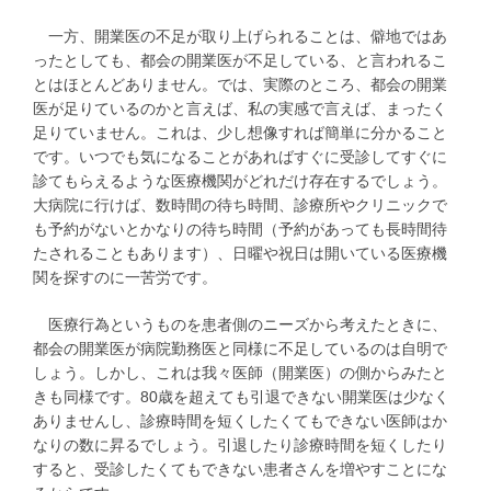
一方、開業医の不足が取り上げられることは、僻地ではあ
ったとしても、都会の開業医が不足している、と言われるこ
とはほとんどありません。では、実際のところ、都会の開業
医が足りているのかと言えば、私の実感で言えば、まったく
足りていません。これは、少し想像すれば簡単に分かること
です。いつでも気になることがあればすぐに受診してすぐに
診てもらえるような医療機関がどれだけ存在するでしょう。
大病院に行けば、数時間の待ち時間、診療所やクリニックで
も予約がないとかなりの待ち時間（予約があっても長時間待
たされることもあります）、日曜や祝日は開いている医療機
関を探すのに一苦労です。
医療行為というものを患者側のニーズから考えたときに、
都会の開業医が病院勤務医と同様に不足しているのは自明で
しょう。しかし、これは我々医師（開業医）の側からみたと
きも同様です。80歳を超えても引退できない開業医は少なく
ありませんし、診療時間を短くしたくてもできない医師はか
なりの数に昇るでしょう。引退したり診療時間を短くしたり
すると、受診したくてもできない患者さんを増やすことにな