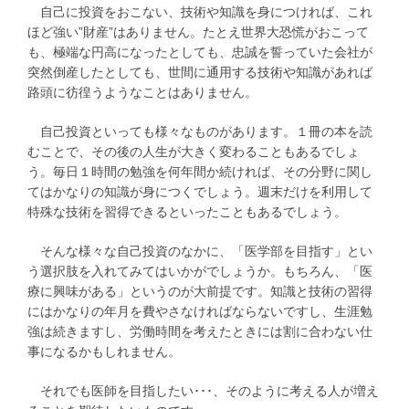
自己に投資をおこない、技術や知識を身につければ、これ
ほど強い”財産”はありません。たとえ世界大恐慌がおこって
も、極端な円高になったとしても、忠誠を誓っていた会社が
突然倒産したとしても、世間に通用する技術や知識があれば
路頭に彷徨うようなことはありません。
自己投資といっても様々なものがあります。１冊の本を読
むことで、その後の人生が大きく変わることもあるでしょ
う。毎日１時間の勉強を何年間か続ければ、その分野に関し
てはかなりの知識が身につくでしょう。週末だけを利用して
特殊な技術を習得できるといったこともあるでしょう。
そんな様々な自己投資のなかに、「医学部を目指す」とい
う選択肢を入れてみてはいかがでしょうか。もちろん、「医
療に興味がある」というのが大前提です。知識と技術の習得
にはかなりの年月を費やさなければならないですし、生涯勉
強は続きますし、労働時間を考えたときには割に合わない仕
事になるかもしれません。
それでも医師を目指したい･･･、そのように考える人が増え