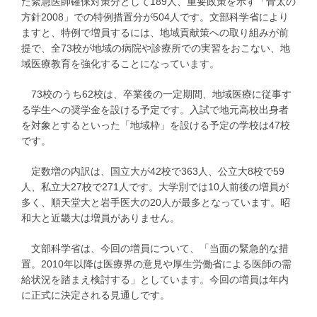
た緊急医師確保対策分として189人、重要政策を示す「骨太の
方針2008」での特例措置分が504人です。文部科学省により
ますと、特例で増員するには、地域貢献策への取り組みが前
提で、全73校が地域の病院や診療所での実習をおこない、地
域医療教育を強化することになっています。
73校のうち62校は、卒業後の一定期間、地域医療に従事す
る学生への奨学金を設ける予定です。入試で地元高校出身者
を対象とするといった「地域枠」を設ける予定の学校は47校
です。
定数増の内訳は、国立大が42校で363人、公立大8校で59
人、私立大27校で271人です。大学別では10人前後の増員が
多く、順天堂大と岩手医大の20人が最多となっています。昭
和大と近畿大は増員がありません。
文部科学省は、今回の増員について、「当面の緊急的な措
置。2010年以降は医療界の意見や厚生労働省による医師の需
給状況を踏まえ検討する」としています。今回の増員は年内
に正式に決定される見通しです。