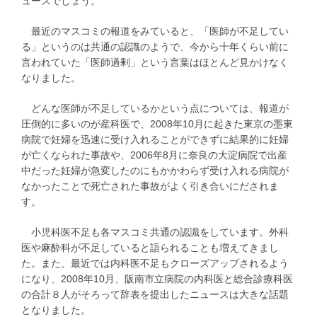
ュースでしょう。
最近のマスコミの報道をみていると、「医師が不足してい
る」というのは共通の認識のようで、今から十年くらい前に
言われていた「医師過剰」という言葉はほとんど見かけなく
なりました。
どんな医師が不足しているかという点については、報道が
圧倒的に多いのが産科医で、2008年10月に起きた東京の墨東
病院で妊婦を迅速に受け入れることができずに結果的に妊婦
が亡くなられた事故や、2006年8月に奈良の大淀病院で出産
中だった妊婦が急変したのにもかかわらず受け入れる病院が
なかったことで死亡された事故がよく引き合いにだされま
す。
小児科医不足も各マスコミ共通の認識をしています。外科
医や麻酔科が不足していると語られることも増えてきまし
た。また、最近では内科医不足もクローズアップされるよう
になり、2008年10月、阪南市立病院の内科医と総合診療科医
の合計８人がそろって辞表を提出したニュースは大きな話題
となりました。