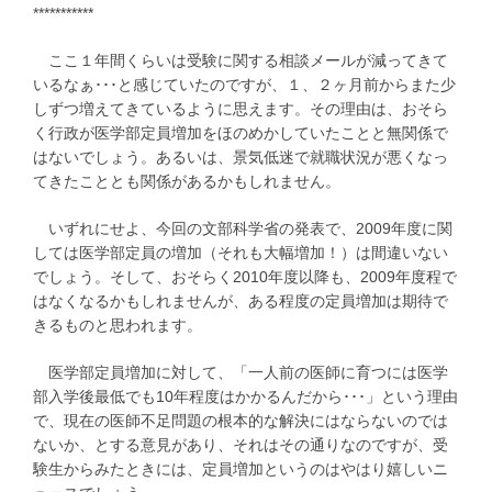
***********
ここ１年間くらいは受験に関する相談メールが減ってきて
いるなぁ･･･と感じていたのですが、１、２ヶ月前からまた少
しずつ増えてきているように思えます。その理由は、おそら
く行政が医学部定員増加をほのめかしていたことと無関係で
はないでしょう。あるいは、景気低迷で就職状況が悪くなっ
てきたこととも関係があるかもしれません。
いずれにせよ、今回の文部科学省の発表で、2009年度に関
しては医学部定員の増加（それも大幅増加！）は間違いない
でしょう。そして、おそらく2010年度以降も、2009年度程で
はなくなるかもしれませんが、ある程度の定員増加は期待で
きるものと思われます。
医学部定員増加に対して、「一人前の医師に育つには医学
部入学後最低でも10年程度はかかるんだから･･･」という理由
で、現在の医師不足問題の根本的な解決にはならないのでは
ないか、とする意見があり、それはその通りなのですが、受
験生からみたときには、定員増加というのはやはり嬉しいニ