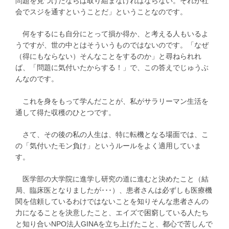
問題を見つけたならば取り組まなければならない。それが社
会でスジを通すということだ」ということなのです。
何をするにも自分にとって損か得か、と考える人もいるよ
うですが、世の中とはそういうものではないのです。「なぜ
（得にもならない）そんなことをするのか」と尋ねられれ
ば、「問題に気付いたからする！」で、この答えでじゅうぶ
んなのです。
これを身をもって学んだことが、私がサラリーマン生活を
通して得た収穫のひとつです。
さて、その後の私の人生は、特に転機となる場面では、こ
の「気付いたモン負け」というルールをよく適用していま
す。
医学部の大学院に進学し研究の道に進むと決めたこと（結
局、臨床医となりましたが･･･）、患者さんは必ずしも医療機
関を信頼しているわけではないことを知りそんな患者さんの
力になることを決意したこと、エイズで困窮している人たち
と知り合いNPO法人GINAを立ち上げたこと、都心で苦しんで