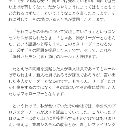
モノでかつ価格も安い。関東では売れているのに関西では売
り上げが芳しくない。だからやりようによってはもっともっ
と売れるはずだ」、というようなことを言ったとします。そ
れに対して、その場にいる人たちが賛同したとします。
「それではその企画について実現していこう」というコン
センサスが得られたとき、「じゃあ、誰がリーダーとなるん
だ」という話題へと移ります。このときリーダーとなるの
は、必ず「その問題を提起した人」です。そして、これを
「気付いたモン（者）負けのルール」と呼びます。
たとえその問題を提起した人が新入社員であってもルール
は守られます。新入社員であろうが課長であろうが、言い出
した本人がリーダーとなるのです。もちろん、リーダーだけ
が仕事をするのではなく、その場にいてその案に賛同した人
たちはフォローワーとなります。
というわけで、私が働いていたその会社では、非公式のプ
ロジェクトチームが次々と誕生していました。こういったプ
ロジェクトは売り上げに直接寄与するものだけではありませ
ん。例えば、業務システムの改善とか、新しいファイリング