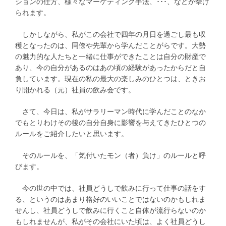
ションの仕方、様々なマーケティング手法、･･･、などが挙げ
られます。
しかしながら、私がこの会社で四年の月日を過ごし最も収
穫となったのは、同僚や先輩から学んだことがらです。大勢
の魅力的な人たちと一緒に仕事ができたことは自分の財産で
あり、今の自分があるのはあの頃の経験があったからだと自
負しています。現在の私の最大の楽しみのひとつは、ときお
り開かれる（元）社員の飲み会です。
さて、今日は、私がサラリーマン時代に学んだことのなか
でもとりわけその後の自分自身に影響を与えてきたひとつの
ルールをご紹介したいと思います。
そのルールを、「気付いたモン（者）負け」のルールと呼
びます。
今の世の中では、社員どうしで飲みに行って仕事の話をす
る、というのはあまり格好のいいことではないのかもしれま
せんし、社員どうしで飲みに行くこと自体が流行らないのか
もしれませんが、私がその会社にいた頃は、よく社員どうし