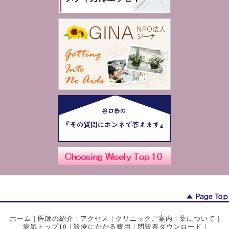
ホーム
|
医師の紹介
|
アクセス
|
クリニックご案内
|
薬について
|
病気トップ10
|
診療にかかる費用
|
問診票ダウンロード
|