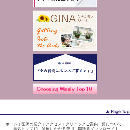
ホーム
|
医師の紹介
|
アクセス
|
クリニックご案内
|
薬について
|
病気トップ10
|
診療にかかる費用
|
問診票ダウンロード
|