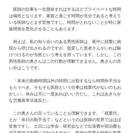
医師の仕事を一生懸命すればするほどプライベートな時間
は犠牲となります。家族と過ごす時間が充分であると考えて
いる医師などまず皆無ですし、時間がとれないことが時に家
族関係を悪化させることもあります。
例えば、私の知り合いのある男性医師は、夜中に頻繁に病
院から呼び出されるのですが、急変した患者さんがいれば駆
けつけるのが当然という考えを持っています。しかし、この
男性医師の奥さんはこの行動が理解できません。奥さんの言
い分はこうです。
「本来の勤務時間以外の時間に出勤するなら時間外手当を
もらうべき。そもそも医師という仕事は残業代がないのもお
かしい。休みは月に一度あればいい方だし、これはあきらか
な労働基準法違反だ」
この奥さんの言っていることも理解できます。「残業代」
とか「休日出勤手当て」などというのは医師の世界ではほぼ
皆無ですし、土日には学会・研究会などで出張費や宿泊費も
自己負担で全国にでかけますから、医師の世界を特殊な世界