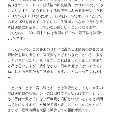
あります。ＯＥＣＤ（経済協力開発機構）の2003年のデータ
によりますと、ＧＤＰに対する医療費の占める割合は、ＯＥ
ＣＤ平均が8.6％なのに対し、日本は7.9％です。Ｇ７だけで
みると10%を超えていますから「先進国」のなかでみれば日
本は医療にお金をかけていない国ということになります。
（ちなみに、30ヶ国中１位は米国の15.0％、最下位は韓国の
5.6％です）
したがって、この各国のＧＤＰに占める医療費の割合の国
際比較を持ち出して、医療費を上げるべきだ、という主張を
ときどき聞くことがあります。これはまったく正しい主張だ
と私は思いますが、残念ながら、日本政府は「はいそうです
ね。じゃあ来年から予算を上げますね」とは言ってくれませ
ん。
ということは、言い続けることは重要だとしても、当面の
間は医療費の増額というのは期待できないわけです。もし
も、医師の数が倍になり医療費が増額されないとすると報酬
は半分になります。報酬が半減と聞くと、たしかにぞっとし
ますが、勤務時間も大幅に減少しての報酬半減です。