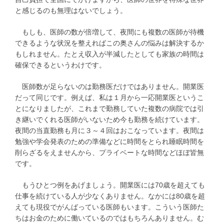
と感じるのも無理はないでしょう。
もしも、医師の数が倍増して、夜間にも複数の医師が待機
できるような状況を整えればこの奥さんの悩みは解決するか
もしれません。たとえ収入が半減したとしても家族の時間は
確保できるというわけです。
医師数が足らないのは勤務医だけではありません。開業医
だって同じです。例えば、私は１月から一応開業医というこ
とになりましたが、これまで勤務していた複数の病院では引
き継いでくれる医師がいないため今も勤務を続けています。
夜間の当直勤務も月に３～４回はおこなっています。夜間は
勉強や学会発表のための準備などに時間をとられ睡眠時間を
削らざるをえませんから、プライベートな時間などほぼ皆無
です。
もうひとつ例をあげましょう。開業医には70歳を超えても
仕事を続けている人が少なくありません。なかには80歳を超
えても現役でがんばっている医師もいます。こういう医師た
ちはお金のために働いているのではもちろんありません。む