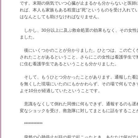
です。末期の病気でいつ心臓が止まるかも分からないと医師
れば、本人も家族もある程度は”死”というものを受け入れて
はなんとしても助けなければなりません。
しかし、30分以上に及ぶ救命処置の効果もなく、その女性
ました。
後にいくつかのことが分かりました。ひとつは、この亡く
されたことがあるということ、さらにこの女性は看護学生で
に住む看護学生であるということも分かりました。
そして、もうひとつ分かったことがあります。通報した看
を無くした現場にいたのにもかかわらず、その場で何もでき
よそ10分が経過していたということです。
意識をなくして倒れた同僚に何もできず、通報するのも遅
変なショックを受け、救急隊に対してまともに話をすること
************
突然の心肺停止が目の前で起こったとき、あなたは何がで