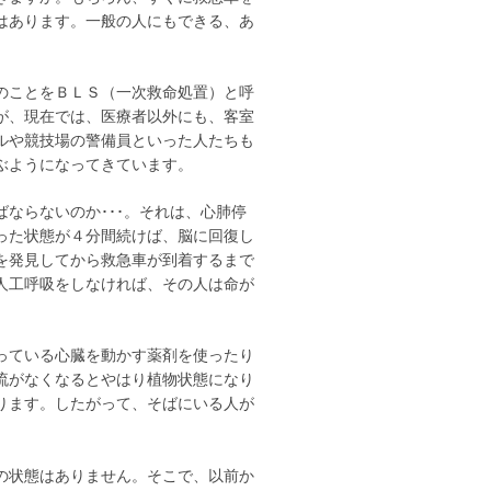
はあります。一般の人にもできる、あ
のことをＢＬＳ（一次救命処置）と呼
が、現在では、医療者以外にも、客室
ルや競技場の警備員といった人たちも
ぶようになってきています。
ならないのか･･･。それは、心肺停
った状態が４分間続けば、脳に回復し
を発見してから救急車が到着するまで
人工呼吸をしなければ、その人は命が
っている心臓を動かす薬剤を使ったり
流がなくなるとやはり植物状態になり
ります。したがって、そばにいる人が
の状態はありません。そこで、以前か