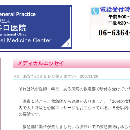
メディカルエッセイ
48 あなたはＡＥＤが使えますか 2007/1/20
それは私が医師１年目、ある病院の救急部で研修を受けていた
深夜１時ごろ、救急隊から連絡が入りました。「20歳の女
内で人工呼吸と心臓マッサージをおこなっている。５分以内
の要請です。
救急部に緊張が走りました。心肺停止での救急搬送は珍しく