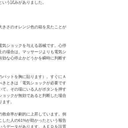
という試みがありました。
大きさのオレンジ色の箱を見たことが
電気ショックを与える器械です。心停
止の場合は、マッサージよりも電気シ
有効な心停止かどうかを瞬時に判断す
のパットを胸に貼ります）。すぐにＡ
べきときは「電気ショックが必要です
いて、その場にいる人がボタンを押す
ショックが無効であると判断した場合
ります。
の救命率が劇的に上昇しています。例
した人の61%が助かったという報告
いうデータがあります。ＡＥＤを設置