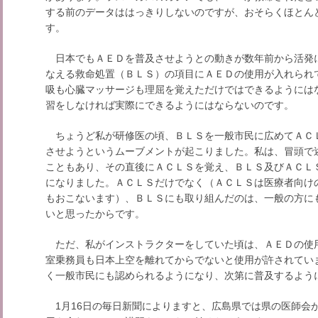
する前のデータははっきりしないのですが、おそらくほとん
す。
日本でもＡＥＤを普及させようとの動きが数年前から活発
なえる救命処置（ＢＬＳ）の項目にＡＥＤの使用が入れられ
吸も心臓マッサージも理屈を覚えただけではできるようには
習をしなければ実際にできるようにはならないのです。
ちょうど私が研修医の頃、ＢＬＳを一般市民に広めてＡＣ
させようというムーブメントが起こりました。私は、冒頭で
こともあり、その直後にＡＣＬＳを覚え、ＢＬＳ及びＡＣＬ
になりました。ＡＣＬＳだけでなく（ＡＣＬＳは医療者向け
もおこないます）、ＢＬＳにも取り組んだのは、一般の方に
いと思ったからです。
ただ、私がインストラクターをしていた頃は、ＡＥＤの使
室乗務員も日本上空を離れてからでないと使用が許されていま
く一般市民にも認められるようになり、次第に普及するよう
1月16日の毎日新聞によりますと、広島県では県の医師会