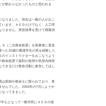
どが助からなかったものと思われま
になりました。現在は一般の人がおこ
ています。ＡＥＤだけでなく、人工呼
なりません。実技指導を受けて模擬演
ＬＳ（二次救命処置）を医療者に普及
述べた20歳の看護学生の死を経験した
Ｓのインストラクターをおこなうよう
の救命処置で薬剤の使用や気管内挿管
もできるだけ救命活動に参加してほし
用は医師や救命士に限られており、客
せんでした。2004年の7月にようや
になってきました。
が中心となって一般市民にＡＥＤの使