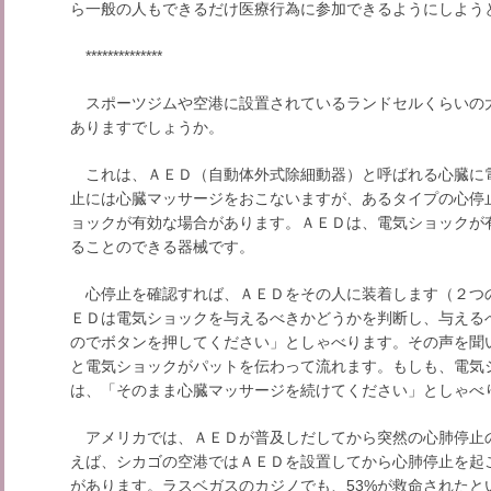
ら一般の人もできるだけ医療行為に参加できるようにしよう
**************
スポーツジムや空港に設置されているランドセルくらいの
ありますでしょうか。
これは、ＡＥＤ（自動体外式除細動器）と呼ばれる心臓に
止には心臓マッサージをおこないますが、あるタイプの心停
ョックが有効な場合があります。ＡＥＤは、電気ショックが
ることのできる器械です。
心停止を確認すれば、ＡＥＤをその人に装着します（２つ
ＥＤは電気ショックを与えるべきかどうかを判断し、与える
のでボタンを押してください」としゃべります。その声を聞
と電気ショックがパットを伝わって流れます。もしも、電気
は、「そのまま心臓マッサージを続けてください」としゃべ
アメリカでは、ＡＥＤが普及しだしてから突然の心肺停止
えば、シカゴの空港ではＡＥＤを設置してから心肺停止を起こ
があります。ラスベガスのカジノでも、53%が救命されたと