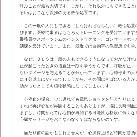
呼ぶことが最も大切です。しかし、それ以外にもできること
るいはおこなう義務のある救命処置です。
この一般の人にもできる（しなければならない）救命処置
びます。医療従事者はもちろんトレーニングを受けています
乗務員やスポーツジムのインストラクター、コンサートホー
訓練を受けています。また、最近では自動車の教習所でも学
なぜ、ＢＬＳは一般の人もできるようになっておかなければ
止が起こったときの措置は一刻を争うからです。呼吸が止ま
ないダメージを与えることが分かっています。心肺停止の人
に４分以上はかかるでしょうから、その間はそばにいる人が
助かったとしても植物状態になってしまいます。
心停止の場合、少し遅れても電気ショックを与えたり止ま
すれば再び心拍が再開することもありますが、脳に長時間血
ますし、時間がたてば心拍が再開する可能性も格段に低くな
心臓マッサージをおこなわなくてはならないのです。
当たり前の話かもしれませんが、心肺停止ほど時間が勝負