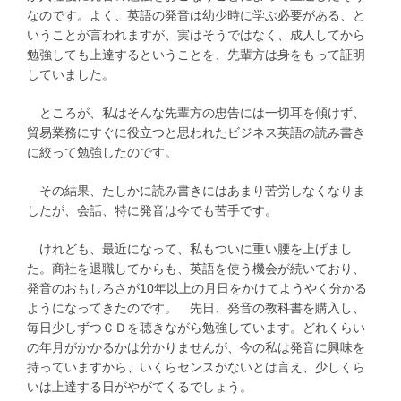
なのです。よく、英語の発音は幼少時に学ぶ必要がある、と
いうことが言われますが、実はそうではなく、成人してから
勉強しても上達するということを、先輩方は身をもって証明
していました。
ところが、私はそんな先輩方の忠告には一切耳を傾けず、
貿易業務にすぐに役立つと思われたビジネス英語の読み書き
に絞って勉強したのです。
その結果、たしかに読み書きにはあまり苦労しなくなりま
したが、会話、特に発音は今でも苦手です。
けれども、最近になって、私もついに重い腰を上げまし
た。商社を退職してからも、英語を使う機会が続いており、
発音のおもしろさが10年以上の月日をかけてようやく分かる
ようになってきたのです。 先日、発音の教科書を購入し、
毎日少しずつＣＤを聴きながら勉強しています。どれくらい
の年月がかかるかは分かりませんが、今の私は発音に興味を
持っていますから、いくらセンスがないとは言え、少しくら
いは上達する日がやがてくるでしょう。