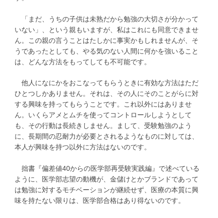
「まだ、うちの子供は未熟だから勉強の大切さが分かって
いない」、という親もいますが、私はこれにも同意できませ
ん。この親の言うことはたしかに事実かもしれませんが、そ
うであったとしても、やる気のない人間に何かを強いること
は、どんな方法をもってしても不可能です。
他人になにかをおこなってもらうときに有効な方法はただ
ひとつしかありません。それは、その人にそのことがらに対
する興味を持ってもらうことです。これ以外にはありませ
ん。いくらアメとムチを使ってコントロールしようとして
も、その行動は長続きしません。まして、受験勉強のよう
に、長期間の忍耐力が必要とされるようなものに対しては、
本人が興味を持つ以外に方法はないのです。
拙書『偏差値40からの医学部再受験実践編』で述べている
ように、医学部志望の動機が、金儲けとかブランドであって
は勉強に対するモチベーションが継続せず、医療の本質に興
味を持たない限りは、医学部合格はあり得ないのです。