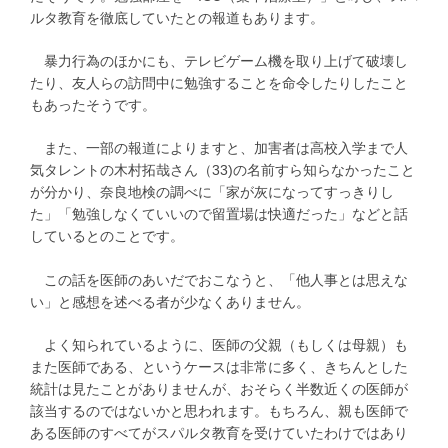
ルタ教育を徹底していたとの報道もあります。
暴力行為のほかにも、テレビゲーム機を取り上げて破壊し
たり、友人らの訪問中に勉強することを命令したりしたこと
もあったそうです。
また、一部の報道によりますと、加害者は高校入学まで人
気タレントの木村拓哉さん（33)の名前すら知らなかったこと
が分かり、奈良地検の調べに「家が灰になってすっきりし
た」「勉強しなくていいので留置場は快適だった」などと話
しているとのことです。
この話を医師のあいだでおこなうと、「他人事とは思えな
い」と感想を述べる者が少なくありません。
よく知られているように、医師の父親（もしくは母親）も
また医師である、というケースは非常に多く、きちんとした
統計は見たことがありませんが、おそらく半数近くの医師が
該当するのではないかと思われます。もちろん、親も医師で
ある医師のすべてがスパルタ教育を受けていたわけではあり