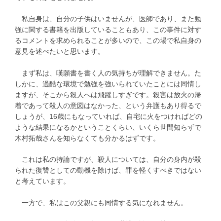
私自身は、自分の子供はいませんが、医師であり、また勉
強に関する書籍を出版していることもあり、この事件に対す
るコメントを求められることが多いので、この場で私自身の
意見を述べたいと思います。
まず私は、嘆願書を書く人の気持ちが理解できません。た
しかに、過酷な環境で勉強を強いられていたことには同情し
ますが、そこから殺人へは飛躍しすぎです。殺害は放火の帰
着であって殺人の意図はなかった、という弁護もあり得るで
しょうが、16歳にもなっていれば、自宅に火をつければどの
ような結果になるかということくらい、いくら世間知らずで
木村拓哉さんを知らなくても分かるはずです。
これは私の持論ですが、殺人については、自分の身内が殺
られた復讐としての動機を除けば、罪を軽くすべきではない
と考えています。
一方で、私はこの父親にも同情する気になれません。