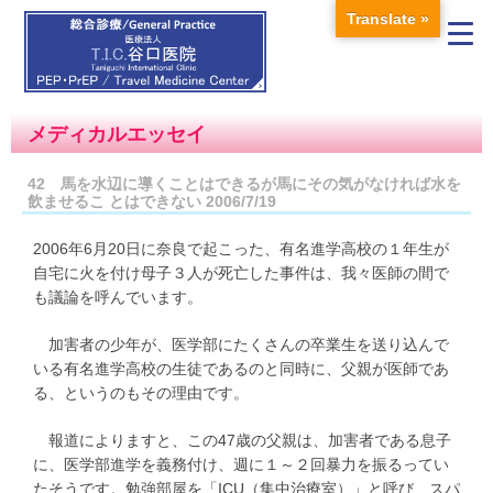
Translate »
メディカルエッセイ
42 馬を水辺に導くことはできるが馬にその気がなければ水を
飲ませるこ とはできない 2006/7/19
2006年6月20日に奈良で起こった、有名進学高校の１年生が
自宅に火を付け母子３人が死亡した事件は、我々医師の間で
も議論を呼んでいます。
加害者の少年が、医学部にたくさんの卒業生を送り込んで
いる有名進学高校の生徒であるのと同時に、父親が医師であ
る、というのもその理由です。
報道によりますと、この47歳の父親は、加害者である息子
に、医学部進学を義務付け、週に１～２回暴力を振るってい
たそうです。勉強部屋を「ICU（集中治療室）」と呼び、スパ