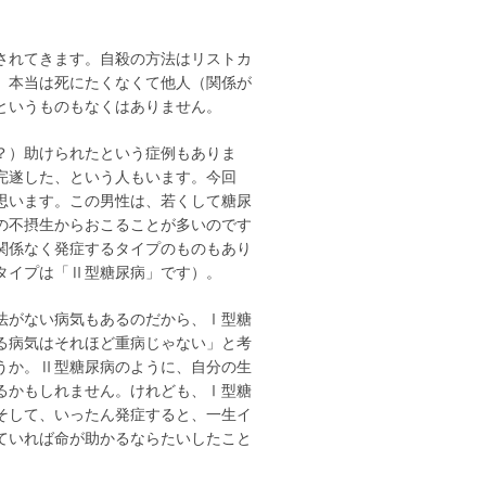
されてきます。自殺の方法はリストカ
、本当は死にたくなくて他人（関係が
というものもなくはありません。
？）助けられたという症例もありま
完遂した、という人もいます。今回
思います。この男性は、若くして糖尿
の不摂生からおこることが多いのです
関係なく発症するタイプのものもあり
タイプは「Ⅱ型糖尿病」です）。
法がない病気もあるのだから、Ⅰ型糖
る病気はそれほど重病じゃない」と考
うか。Ⅱ型糖尿病のように、自分の生
るかもしれません。けれども、Ⅰ型糖
そして、いったん発症すると、一生イ
ていれば命が助かるならたいしたこと
。