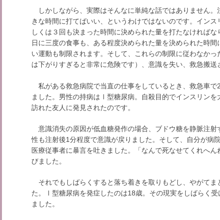
しかしながら、実際はそんなに単純な話ではありません。
きな時間に打てばいい、というわけではないのです。インス
しくは３回も決まった時間に決められた量を打たなければな
日に三度の食事も、ある程度決められた量を決められた時間
い運動も制限されます。そして、これらの制限に従わなかっ
は下がりすぎると非常に危険です）、意識を失い、救急搬送
私がある救急病院で当直の仕事をしているとき、救急車で2
ました。男性の持病はⅠ型糖尿病。自殺目的でインスリンを
訪れた友人に発見されたのです。
意識消失の原因が低血糖発作の場合、ブドウ糖を静脈注射
性も注射後1分程度で意識が戻りました。そして、自分が病
医療従事者に暴言を吐きました。「なんで死なせてくれへん
びました。
それでもしばらくすると落ち着きを取りもどし、やがてま
た。Ⅰ型糖尿病を発症したのは18歳。その現実をしばらく
ました。