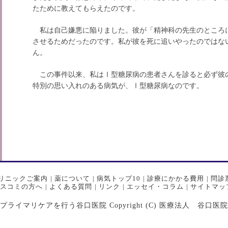
たために教えてもらえたのです。
私は自己嫌悪に陥りました。彼が「精神科の先生のところ
させるためだったのです。私が彼を死に追いやったのではな
ん。
この事件以来、私はⅠ型糖尿病の患者さんを診ると必ず彼
特別の思い入れのある病気が、Ⅰ型糖尿病なのです。
リニックご案内
|
薬について
|
病気トップ10
|
診療にかかる費用
|
問診
スコミの方へ
|
よくある質問
|
リンク
|
エッセイ・コラム
|
サイトマッ
マリケアを行う谷口医院 Copyright (C) 医療法人 谷口医院 All Ri