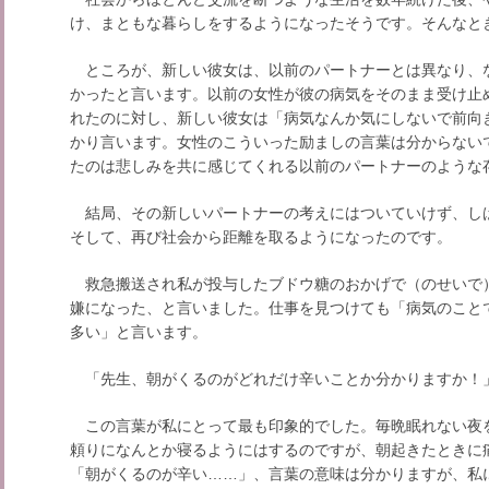
け、まともな暮らしをするようになったそうです。そんなと
ところが、新しい彼女は、以前のパートナーとは異なり、
かったと言います。以前の女性が彼の病気をそのまま受け止
れたのに対し、新しい彼女は「病気なんか気にしないで前向
かり言います。女性のこういった励ましの言葉は分からない
たのは悲しみを共に感じてくれる以前のパートナーのような
結局、その新しいパートナーの考えにはついていけず、し
そして、再び社会から距離を取るようになったのです。
救急搬送され私が投与したブドウ糖のおかげで（のせいで
嫌になった、と言いました。仕事を見つけても「病気のこと
多い」と言います。
「先生、朝がくるのがどれだけ辛いことか分かりますか！
この言葉が私にとって最も印象的でした。毎晩眠れない夜
頼りになんとか寝るようにはするのですが、朝起きたときに
「朝がくるのが辛い……」、言葉の意味は分かりますが、私