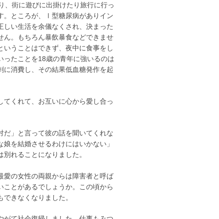
り、街に遊びに出掛けたり旅行に行っ
す。ところが、Ⅰ型糖尿病がありイン
正しい生活を余儀なくされ、決まった
せん。もちろん暴飲暴食などできませ
ということはできず、夜中に食事をし
いったことを18歳の青年に強いるのは
剰に消費し、その結果低血糖発作を起
してくれて、お互いに心から愛し合っ
対だ」と言って彼の話を聞いてくれな
な娘を結婚させるわけにはいかない」
は別れることになりました。
最愛の女性の両親からは障害者と呼ば
いことがあるでしょうか。この頃から
もできなくなりました。
やがて社会復帰しました。仕事もみつ