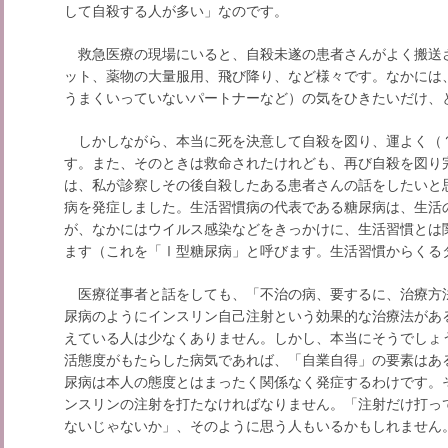
して自殺する人が多い」なのです。
救急医療の現場にいると、自殺未遂の患者さんがよく搬送
ット、薬物の大量服用、飛び降り、など様々です。なかには
うまくいっていないパートナーなど）の気をひきたいだけ、
しかしながら、本当に死を決意して自殺を図り、運よく（
す。また、そのときは救命されたけれども、再び自殺を図り
は、私が診察しその後自殺したある患者さんの話をしたいと
病を発症しました。生活習慣病の代表である糖尿病は、生活
が、なかにはウイルス感染などをきっかけに、生活習慣とは
ます（これを「Ⅰ型糖尿病」と呼びます。生活習慣からくる
医療従事者と話をしても、「不治の病、要するに、治療方
尿病のようにインスリン自己注射という効果的な治療法があ
えている人は少なくありません。しかし、本当にそうでしょ
活態度がもたらした病気であれば、「自業自得」の要素はあ
尿病は本人の態度とはまったく関係なく発症するわけです。
ンスリンの注射を打たなければなりません。「注射だけ打っ
ないじゃないか」、そのように思う人もいるかもしれません