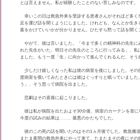
とは言えません。私が経験したことのない苦しみなのです。
幸いこの日は救急外来を受診する患者さんがそれほど多く
足を運び話を聞くようにしました。けれども、なんとか生き
葉をかけていいかが分かりません。ひたすら黙って話を聞く
やがて、彼は言いました。「今まで多くの精神科の先生に
れた先生がいた。明日その先生のところに行ってみる」、私
ました。もう一度「生」に向かって進んでくれるんだ、そう
少しだけ嬉しくなった私は彼の病室を後にしました。その後
度病室を覗いてみたときには彼はぐっすりと眠っていました
う」、そう思って病院を出ました。
悲劇はその直後に起こりました。
彼は私が病院を出たおよそ30分後、病室のカーテンを首に
今度の試みの結果は……、最悪のかたちでした。
彼のこの死の話を聞いたのはその1ヵ月後でした。救急搬送
またま夜間の救急外来にやって来て、たまたまその夜にその