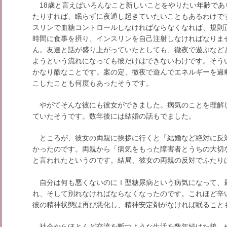
18歳と言えばいろんなこと新しいことをやりたい年齢であ
たりすれば、眠らずに夜通し起きていたいこともあるわけで
スリンで血糖コントロールしなければならなくなれば、規則
時間に食事を摂り、インスリンを自己注射しなければなりま
ん。友達と話が盛り上がっていたとしても、徹夜で遊ぶなど
ようという流れになっても彼だけはできないわけです。そう
かなり酷なことです。案の定、徹夜で遊んでエネルギーを過
こしたことも何度もあったそうです。
やがてそんな彼にも彼女ができました。病気のことを理解
ていたそうです。数年後には結婚の話もでました。
ところが、彼女の両親に挨拶に行くと「結婚など絶対に反
かったのです。両親から「病気をもった障害者とうちの大切
と言われたというのです。結局、彼女の両親の反対でふたり
自分は何も悪くないのにⅠ型糖尿病という病気になって、
れ、そして別れなければならなくなったのです。これほど辛
彼の精神状態は再び悪化し、精神安定剤がなければ眠ること
社会からほとんど交流を断つような生活を数年続けた後、