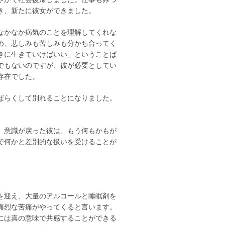
き、新たに彼女ができました。
なかなか病気のことを理解してくれな
め、悲しみも苦しみも分かち合ってく
きに生きていけばいい」ということば
でもないのですが、彼が必要としてい
存在でした。
ばらくして別れることになりました。
）意識が戻った彼は、もう何もかもが
で何かと差別的な扱いを受けることが
」
を迎え、大量のアルコールと睡眠剤を
痛烈な苦痛がやってくると言います。
には真の意味で共感することができる