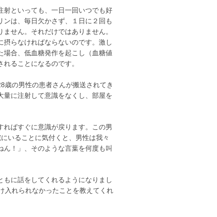
注射といっても、一日一回いつでも好
リンは、毎日欠かさず、１日に２回も
りません。それだけではありません。
に摂らなければならないのです。激し
た場合、低血糖発作を起こし（血糖値
されることになるのです。
8歳の男性の患者さんが搬送されてき
大量に注射して意識をなくし、部屋を
すればすぐに意識が戻ります。この男
院にいることに気付くと、男性は我々
ねん！」、そのような言葉を何度も叫
ともに話をしてくれるようになりまし
受け入れられなかったことを教えてくれ