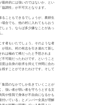
が最終的には強いのではないか、とい
「協調性」が不可欠となります。
移ることもできるでしょうが、農耕生
い場合でも、他の村に入れてもらおう
でしょう。ならば多少嫌なことがあっ
ん。
こす者もいたでしょう。そのような者
」が現れ、村の有志を引き連れて新し
それは極めて稀だったと予想されま
ど不可能だったわけです。ということ
程度は自身の欲求を抑えて仲間に合わ
を残すことができたわけです。そして
「集団のなかでしか生きていくことが
く、強い者が弱い者を守ろうとする文
病気や怪我で身体が不自由になるかも
根付いている」とメンバー全員が理解
大半が頻繁に喧嘩している集団より、