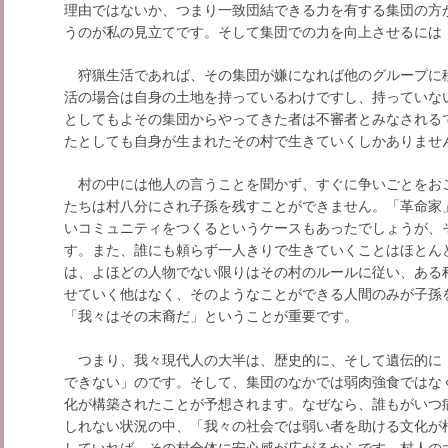
理由ではないか、つまり一致団結できる力を有する集団の方
うのが私の見立てです。そして集団での力を向上させるには
狩猟生活であれば、その集団が嫌になれば他のグループに
活の場合は自身の土地を持っているわけですし、持っていな
としてもよその集団からやってきた者は不審者とみなされる
たとしても自身が生まれたその村で生きていくしかありませ
村の中には他人の言うことを聞かず、すぐに争いごとをお
たちは村八分にされ子孫を残すことができません。「革命家
いコミュニティをつくるというケースもあったでしょうが、
す。また、誰にも頼らず一人きりで生きていくことはほとん
は、よほどの人物でない限りはその村のルールに従い、ある
せていく他はなく、そのようなことができる人間のみが子孫
「我々はその末裔だ」ということが重要です。
つまり、我々現代人の大半は、歴史的に、そして遺伝的に
できない」のです。そして、集団のなかでは弱肉強食ではな
化が構築されたことが予想されます。なぜなら、誰もがいつ
しれない状況の中、「我々の社会では弱い者を助ける文化が
していれば、その村全体に安心感が広がるからです。村人の