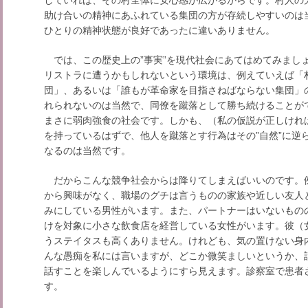
助け合いの精神にあふれている集団の方が存続しやすいのは
ひとりの精神状態が良好であったに違いありません。
では、この歴史上の”事実”を現代社会にあてはめてみまし
リストラに遭うかもしれないという環境は、例えていえば「
団」、あるいは「誰もが革命家を目指さねばならない集団」
れられないのは当然で、同僚を蹴落として勝ち続けることが
まさに弱肉強食の社会です。しかも、（私の仮説が正しければ
を持っているはずで、他人を蹴落とす行為はその”自然”に逆
なるのは当然です。
だからこんな競争社会からは降りてしまえばいいのです。
から興味がなく、職場のグチは言うものの家族や近しい友人
みにしている男性がいます。また、パートナーはいないもの
けを対象に小さな飲食店を経営している女性がいます。彼（
うステイタスも高くありません。けれども、気の置けない身
んな愚痴を私には言いますが、どこか微笑ましいというか、
話すことを楽しんでいるようにすら見えます。診察室で患者
す。