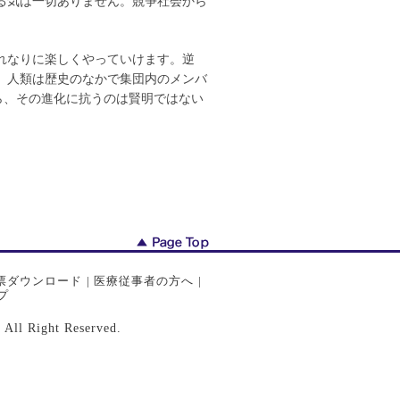
る気は一切ありません。競争社会から
れなりに楽しくやっていけます。逆
、人類は歴史のなかで集団内のメンバ
ら、その進化に抗うのは賢明ではない
票ダウンロード
|
医療従事者の方へ
|
プ
ght Reserved.