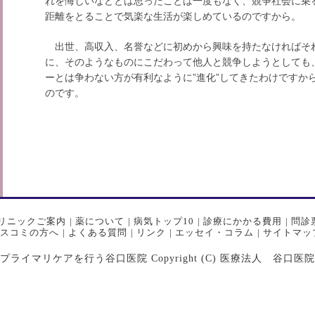
れを悔しいなどとは思ったことは一度もなく、競争社会に乗
距離をとることで気楽な生活が楽しめているのですから。
出世、高収入、名誉などに初めから興味を持たなければそ
に、そのようなものにこだわって他人と競争しようとしても
ーとは争わない方が有利なように”進化”してきたわけですか
のです。
リニックご案内
|
薬について
|
病気トップ10
|
診療にかかる費用
|
問診
スコミの方へ
|
よくある質問
|
リンク
|
エッセイ・コラム
|
サイトマッ
マリケアを行う谷口医院 Copyright (C) 医療法人 谷口医院 All Ri