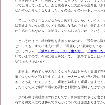
貯金があればすぐに回復します」と言っていました。そして
って証明していました。ある患者さんは失恋から立ち直り新
状がすっかりなくなりました。その後、そのパートナーと入
では、どのような人がなかなか改善しないか、というと、
は変えようのない環境なども原因になるのですが、最近よく
から逃れられない人」は治りにくいんじゃないか、というこ
というわけで、精神状態を改善させるために「競争から降
といっても、すでに過去に2回、「馬鹿らしい競争なんてさ
というコラム（
「競争しない、という生き方」
、
「競争しな
いていますので、今回は視点を変えて、「競争することは人
明”したいと思います。
歴史上、初めて人が人らしくなったのはおそらく集団で狩
頃ではないかと私は考えています。一人一人がバラバラに行
ることもあったでしょうし、獲物が効率よく獲得できません
したことで人は集団生活の必要性と利便性を理解したはずで
次の転機は農耕生活の始まりです。身体能力にさほど恵ま
有する縄文人になぜ勝利できたかについては諸説ありますが