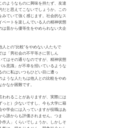
このようなものに興味を持たず、友達
的だと思えてこないでしょうか。この
をみていて強く感じます。
社会的なス
イベートを楽しんでいる人の精神状態
のは昔から優等生をやめられない大企
人との”比較”をやめない人たちで
では「男社会の不平等さに苦しん
いてはその通りなのですが、精神状態
バル意識」が不幸を招いているような
るのに私はいつもひどい目に遭っ
のような人たちは他人との比較をやめ
なかなか困難です。
言われることがありますが、実際には
ずっと）少ないですし、今も大学に籍
会や学会には入っていますが役職はあ
から誰からも評価されません。つま
小作人」くらいでしょうか。しかしそ