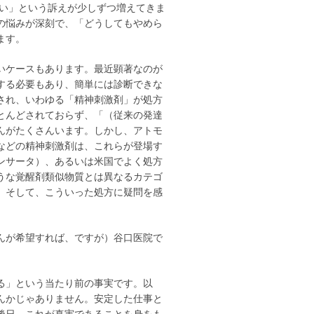
たい」という訴えが少しずつ増えてきま
の悩みが深刻で、「どうしてもやめら
ます。
いケースもあります。最近顕著なのが
する必要もあり、簡単には
診断できな
され、いわゆる「精神刺激剤」が処方
とんどされておらず、「（従来の発達
んがたくさんいます。しかし、アトモ
などの精神刺激剤は、これらが登場す
ンサータ）、あるいは米国でよく処方
うな覚醒剤類似物質とは異なるカテゴ
。そして、こういった処方に疑問を感
んが希望すれば、ですが）谷口医院で
る」という当たり前の事実です。以
んかじゃありません。安定した仕事と