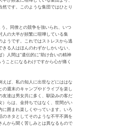
当然です。このような集団ではひとり
ょう。同僚との競争を強いられ、いつ
村人の大半が頻繁に喧嘩している集
のようです。これではストレスから逃
できる人はほんのわずかしかいない、
）人間は”遺伝的に”助け合いの精神
らうことになるわけですから心が痛く
例えば、私の知人に出世などにははな
との週末のキャンプやドライブを楽し
の友達は男女共に多く、馴染みの客だ
女）らは、金持ちではなく、世間がい
内に囲まれ楽しくやっています。いろ
話のネタとしてそのような不平不満を
さんから聞く苦しみとは異なるもので