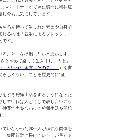
後日、これが真実であることを身をも
しいパートナーができた瞬間に精神症
籍し今も元気にしています。
もちろん持って生まれた素因や自身で
感じるのは「競争によるプレッシャー
とです。
りること」を提唱したいと思います。
っさとやめて楽しく生きましょうよ」
い、という生き方～その２～」
）を書
間らしくない」ことを歴史的に”証
りをする狩猟生活をするようになった
動していれば人どうしで殺し合いにな
。仲間で力を合わせて狩猟生活を開始
す。
れていなかった弥生人が頑強な肉体を
、「集団行動に長けていた」が最たる