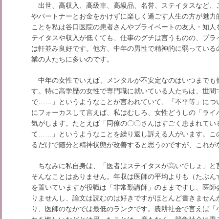
出世、高収入、高級車、高級品、名誉、ステイタスなど、
やパートナーとお金をかけずに楽しく過ごす人生の方が魅力
ことを私は谷口医院の患者さんやプライベートの友人・知人
テイタスや収入が低くても、仕事のグチは言うものの、プラ
は軒並み良好です。
他方、中年の男性で精神的に弱っている
業の人たちに多いのです。
中年の女性でいえば、メンタルが不安定なのはいつまでも他
す。特に高学歴の女性で専門職に就いている人たちは、世間
で……」というようなことが言われていて、「不平等」につ
にフォーカスして言えば、私はむしろ、女性どうしの「ライ
気がします。たとえば「同僚の〇〇さんはすごく恵まれてい
て……」というようなことを繰り返し訴える人がいます。こ
るだけで随分と精神状態が改善すると思うのですが、これが
ちなみに私自身は、「医者はステイタスが高いでしょ」と
そんなことはありません。年収は医師の平均よりも（たぶん
を置いていますが役職は「非常勤講師」のままですし、医師
りませんし、論文は読むのは好きですがほとんど書きません
り、医師のなかでは最低のランクです。農耕社会で言えば「