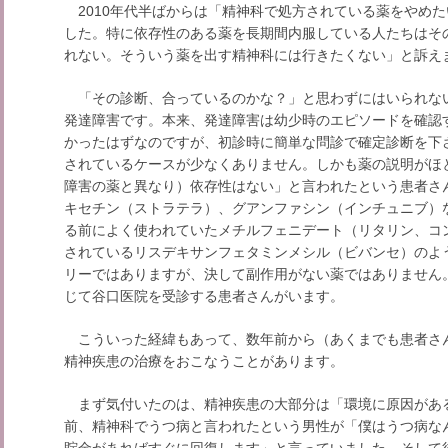
2010年代半ばからは「精神科で処方されている薬をやめ
した。特に依存性のある薬を長期間内服している人たちはそ
れない。そういう薬を出す精神科には行きたくない」と訴え
「その診断、合っているのかな？」と思わずにはいられな
発達障害です。本来、発達障害は幼少時のエピソードを確認
かったはずなのですが、初診時に簡単な問診で確定診断を下
されているケースが少なくありません。しかも薬の説明がほ
障害の薬と異なり）依存性はない」と言われたという患者さ
キセチン（ストラテラ）、グアンファシン（インチュニブ）
る前によく使われていたメチルフェニデート（リタリン、コ
されているリスデキサンフェタミンメシル（ビバンセ）のよ
リーではありますが、決して副作用がない薬ではありません
じて谷口医院を受診する患者さんがいます。
こういった経緯もあって、数年前から（あくまでも患者さ
精神疾患の治療をおこなうことがあります。
まず気付いたのは、精神疾患の大部分は「環境に原因があ
前、精神科でうつ病と言われたという男性が「僕はうつ病な