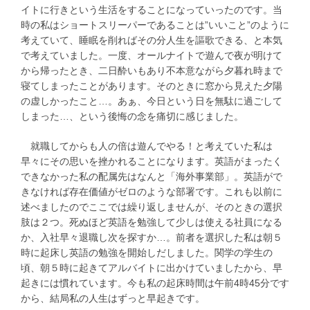
イトに行きという生活をすることになっていったのです。当
時の私はショートスリーパーであることは”いいこと”のように
考えていて、睡眠を削ればその分人生を謳歌できる、と本気
で考えていました。一度、オールナイトで遊んで夜が明けて
から帰ったとき、二日酔いもあり不本意ながら夕暮れ時まで
寝てしまったことがあります。そのときに窓から見えた夕陽
の虚しかったこと…。あぁ、今日という日を無駄に過ごして
しまった…、という後悔の念を痛切に感じました。
就職してからも人の倍は遊んでやる！と考えていた私は
早々にその思いを挫かれることになります。英語がまったく
できなかった私の配属先はなんと「海外事業部」。英語がで
きなければ存在価値がゼロのような部署です。これも以前に
述べましたのでここでは繰り返しませんが、そのときの選択
肢は２つ。死ぬほど英語を勉強して少しは使える社員になる
か、入社早々退職し次を探すか…。前者を選択した私は朝５
時に起床し英語の勉強を開始しだしました。関学の学生の
頃、朝５時に起きてアルバイトに出かけていましたから、早
起きには慣れています。今も私の起床時間は午前4時45分です
から、結局私の人生はずっと早起きです。