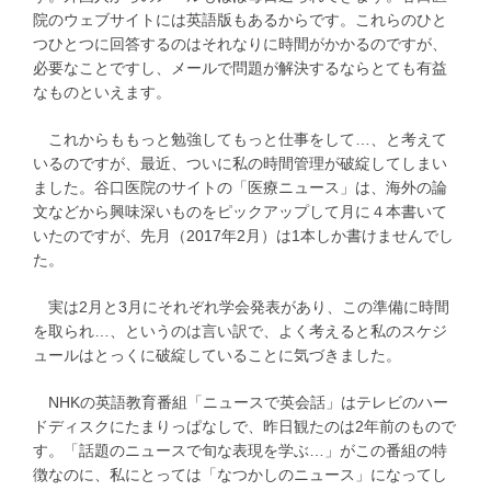
院のウェブサイトには英語版もあるからです。これらのひと
つひとつに回答するのはそれなりに時間がかかるのですが、
必要なことですし、メールで問題が解決するならとても有益
なものといえます。
これからももっと勉強してもっと仕事をして…、と考えて
いるのですが、最近、ついに私の時間管理が破綻してしまい
ました。谷口医院のサイトの「医療ニュース」は、海外の論
文などから興味深いものをピックアップして月に４本書いて
いたのですが、先月（2017年2月）は1本しか書けませんでし
た。
実は2月と3月にそれぞれ学会発表があり、この準備に時間
を取られ…、というのは言い訳で、よく考えると私のスケジ
ュールはとっくに破綻していることに気づきました。
NHKの英語教育番組「ニュースで英会話」はテレビのハー
ドディスクにたまりっぱなしで、昨日観たのは2年前のもので
す。「話題のニュースで旬な表現を学ぶ…」がこの番組の特
徴なのに、私にとっては「なつかしのニュース」になってし