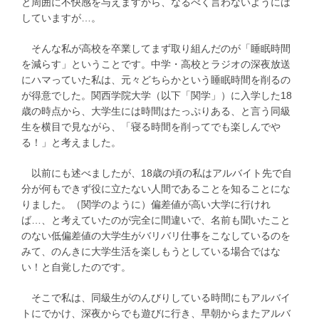
と周囲に不快感を与えますから、なるべく言わないようには
していますが…。
そんな私が高校を卒業してまず取り組んだのが「睡眠時間
を減らす」ということです。中学・高校とラジオの深夜放送
にハマっていた私は、元々どちらかという睡眠時間を削るの
が得意でした。関西学院大学（以下「関学」）に入学した18
歳の時点から、大学生には時間はたっぷりある、と言う同級
生を横目で見ながら、「寝る時間を削ってでも楽しんでや
る！」と考えました。
以前にも述べましたが、18歳の頃の私はアルバイト先で自
分が何もできず役に立たない人間であることを知ることにな
りました。（関学のように）偏差値が高い大学に行けれ
ば…、と考えていたのが完全に間違いで、名前も聞いたこと
のない低偏差値の大学生がバリバリ仕事をこなしているのを
みて、のんきに大学生活を楽しもうとしている場合ではな
い！と自覚したのです。
そこで私は、同級生がのんびりしている時間にもアルバイ
トにでかけ、深夜からでも遊びに行き、早朝からまたアルバ