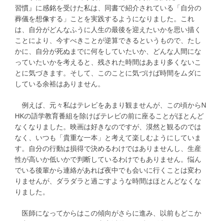
習慣』に感銘を受けた私は、同書で紹介されている「自分の
葬儀を想像する」ことを実践するようになりました。これ
は、自分がどんなふうに人生の最後を迎えたいかを思い描く
ことにより、今すべきことが逆算できるというもので、たし
かに、自分が死ぬまでに何をしていたいか、どんな人間にな
っていたいかを考えると、残された時間はあまり多くないこ
とに気づきます。そして、このことに気づけば時間をムダに
している余裕はありません。
例えば、元々私はテレビをあまり観ませんが、この頃からN
HKの語学教育番組を除けばテレビの前に座ることがほとんど
なくなりました。映画は好きなのですが、漠然と観るのでは
なく、いつも「貴重な一本」と考えて楽しむようにしていま
す。自分の行動は損得で決めるわけではありませんし、生産
性が高いか低いかで判断しているわけでもありません。悩ん
でいる後輩から連絡があれば夜中でも会いに行くことは変わ
りませんが、ダラダラと過ごすような時間はほとんどなくな
りました。
医師になってからはこの傾向がさらに進み、以前もどこか