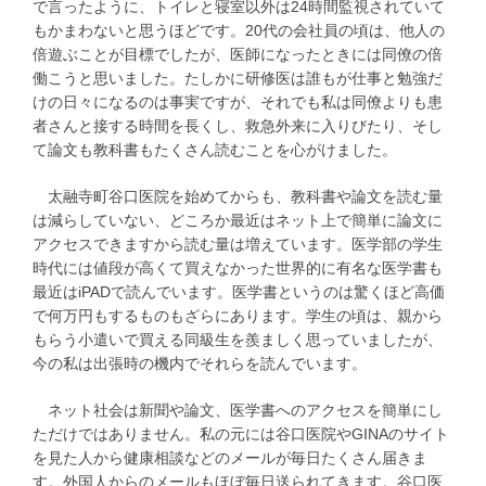
で言ったように、トイレと寝室以外は24時間監視されていて
もかまわないと思うほどです。20代の会社員の頃は、他人の
倍遊ぶことが目標でしたが、医師になったときには同僚の倍
働こうと思いました。たしかに研修医は誰もが仕事と勉強だ
けの日々になるのは事実ですが、それでも私は同僚よりも患
者さんと接する時間を長くし、救急外来に入りびたり、そし
て論文も教科書もたくさん読むことを心がけました。
太融寺町谷口医院を始めてからも、教科書や論文を読む量
は減らしていない、どころか最近はネット上で簡単に論文に
アクセスできますから読む量は増えています。医学部の学生
時代には値段が高くて買えなかった世界的に有名な医学書も
最近はiPADで読んでいます。医学書というのは驚くほど高価
で何万円もするものもざらにあります。学生の頃は、親から
もらう小遣いで買える同級生を羨ましく思っていましたが、
今の私は出張時の機内でそれらを読んでいます。
ネット社会は新聞や論文、医学書へのアクセスを簡単にし
ただけではありません。私の元には谷口医院やGINAのサイト
を見た人から健康相談などのメールが毎日たくさん届きま
す。外国人からのメールもほぼ毎日送られてきます。谷口医