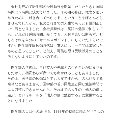
会社を辞めて医学部の受験勉強を開始しだしたときも睡眠
時間は５時間と決めていました。その頃の私は、雑念を追い
払うために、付き合いで出かける、ということをほとんどし
ませんでしたから、私のこれまでの人生でもっとも規則正し
い生活となりました。会社員時代は、英語の勉強で忙しくて
も、どれだけ睡眠時間が短くても、人付き合いは断らず、む
しろそれを自分の「セールスポイント」にしていたくらいで
すが、医学部受験勉強時代は、友人にも「一年間は出家した
ものと思ってほしい」と伝え、可能な限り受験以外のことを
考えないようにしていたのです。
医学部入学後は、再び友人や先輩との付き合いが始まりま
したから、相変わらず夜中でも出かけることもありました。
その上、医学部の勉強はとても大変ですから、のんびりする
余裕などありません。医学部の若い同級生と同じ勉強時間で
は太刀打ちできませんから、それまでの人生の「他人の倍は
遊ぶ」というルールを「他人の倍は勉強する」に変更するこ
とになりました。
医学部の１回生の終り頃、1997年の初頭に読んだ『７つの