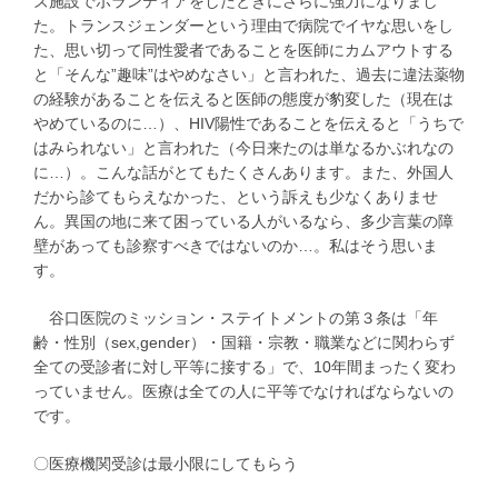
ズ施設でボランティアをしたときにさらに強力になりまし
た。トランスジェンダーという理由で病院でイヤな思いをし
た、思い切って同性愛者であることを医師にカムアウトする
と「そんな”趣味”はやめなさい」と言われた、過去に違法薬物
の経験があることを伝えると医師の態度が豹変した（現在は
やめているのに…）、HIV陽性であることを伝えると「うちで
はみられない」と言われた（今日来たのは単なるかぶれなの
に…）。こんな話がとてもたくさんあります。また、外国人
だから診てもらえなかった、という訴えも少なくありませ
ん。異国の地に来て困っている人がいるなら、多少言葉の障
壁があっても診察すべきではないのか…。私はそう思いま
す。
谷口医院のミッション・ステイトメントの第３条は「年
齢・性別（sex,gender）・国籍・宗教・職業などに関わらず
全ての受診者に対し平等に接する」で、10年間まったく変わ
っていません。医療は全ての人に平等でなければならないの
です。
〇医療機関受診は最小限にしてもらう