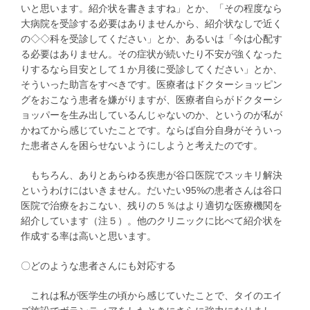
いと思います。紹介状を書きますね」とか、「その程度なら
大病院を受診する必要はありませんから、紹介状なしで近く
の◇◇科を受診してください」とか、あるいは「今は心配す
る必要はありません。その症状が続いたり不安が強くなった
りするなら目安として１か月後に受診してください」とか、
そういった助言をすべきです。医療者はドクターショッピン
グをおこなう患者を嫌がりますが、医療者自らがドクターシ
ョッパーを生み出しているんじゃないのか、というのが私が
かねてから感じていたことです。ならば自分自身がそういっ
た患者さんを困らせないようにしようと考えたのです。
もちろん、ありとあらゆる疾患が谷口医院でスッキリ解決
というわけにはいきません。だいたい95%の患者さんは谷口
医院で治療をおこない、残りの５％はより適切な医療機関を
紹介しています（注５）。他のクリニックに比べて紹介状を
作成する率は高いと思います。
〇どのような患者さんにも対応する
これは私が医学生の頃から感じていたことで、タイのエイ