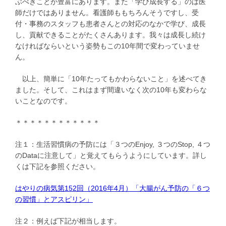
ぶべきことが豊富にあります。また「学び成長する」のは医
師だけではありません。看護師ももちろんそうですし、受
付・事務のスタッフも患者さんとの対応のなかで学び、成長
し、貢献できることがたくさんあります。我々は成長し続け
なければならいという姿勢もこの10年間で変わっていませ
ん。
以上、簡単に「10年たってもかわらないこと」を述べてき
ました。そして、これはまず間違いなく次の10年も変わらな
いことなのです。
＊＊＊＊＊＊＊＊＊＊＊＊
注１：生活習慣病の予防には「３つのEnjoy, ３つのStop, ４つ
のDataに注意して」と覚えてもらうようにしています。詳し
くは下記を参照ください。
はやりの病気第152回（2016年4月）「大腸がん予防の「６つ
の習慣」とアスピリン」
注２：例えば下記が相当します。