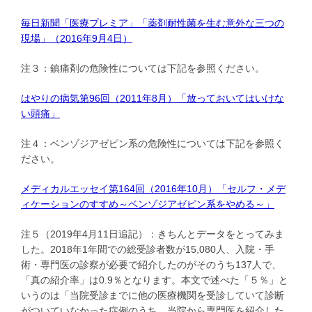
毎日新聞「医療プレミア」「薬剤耐性菌を生む意外な三つの
現場」（2016年9月4日）
注３：鎮痛剤の危険性については下記を参照ください。
はやりの病気第96回（2011年8月）「放っておいてはいけな
い頭痛」
注４：ベンゾジアゼピン系の危険性については下記を参照く
ださい。
メディカルエッセイ第164回（2016年10月）「セルフ・メデ
ィケーションのすすめ～ベンゾジアゼピン系をやめる～」
注５（2019年4月11日追記）：きちんとデータをとってみま
した。2018年1年間での総受診者数が15,080人、入院・手
術・専門医の診察が必要で紹介したのがそのうち137人で、
「真の紹介率」は0.9％となります。本文で述べた「５％」と
いうのは「当院受診までに他の医療機関を受診していて診断
がついていなかった症例のうち、当院から専門医を紹介した