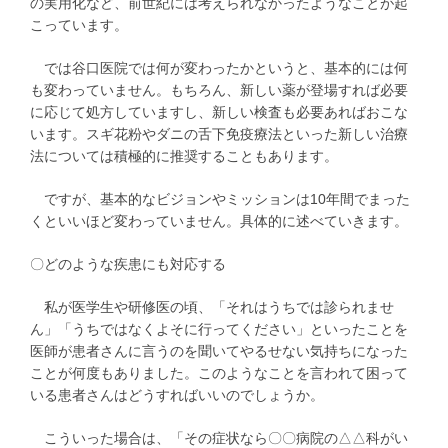
の実用化など、前世紀には考えられなかったようなことが起
こっています。
では谷口医院では何が変わったかというと、基本的には何
も変わっていません。もちろん、新しい薬が登場すれば必要
に応じて処方していますし、新しい検査も必要あればおこな
います。スギ花粉やダニの舌下免疫療法といった新しい治療
法については積極的に推奨することもあります。
ですが、基本的なビジョンやミッションは10年間でまった
くといいほど変わっていません。具体的に述べていきます。
〇どのような疾患にも対応する
私が医学生や研修医の頃、「それはうちでは診られませ
ん」「うちではなくよそに行ってください」といったことを
医師が患者さんに言うのを聞いてやるせない気持ちになった
ことが何度もありました。このようなことを言われて困って
いる患者さんはどうすればいいのでしょうか。
こういった場合は、「その症状なら〇〇病院の△△科がい