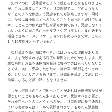
先の２つに一見矛盾するように感じられるかもしれません
が、これは重要なことです。谷口医院では「どのような人」
が「どのような疾患」で受診されても診察しますが、同時
に、受診は最小限にすべきということを日々訴え続けていま
す。ほとんどの病気は予防が最も大切であり、受診しなくて
もいいように日ごろからセルフ・ケア（注１）、薬が必要な
場合はセルフ・メディケーションに努めるべきです。この方
針も10年間変わっていません。
なぜ受診を最小限にすべきかにはいろんな理由がありま
す。まず受診すればある程度の時間とお金がかかります。貴
重な時間とお金を医療機関受診に費やすのはもったいないこ
とです。次に、受診したがために待合室で風邪をうつされ
る、といったリスクもあります。診療所を受診して余計に不
健康になるなど笑い話にもなりません。
しかし健康上のことで困ったことがあれば医療機関受診が
望ましいことももちろん多々あります。受診すべきか否か、
それを迷ったときにどうすべきか…。谷口医院に長年通院し
ている患者さんはメールで質問されます。もちろん緊急性・