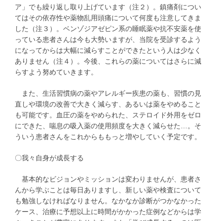
ア」でも繰り返し取り上げています（注２）。鎮痛剤につい
てはその依存性や薬物乱用頭痛について何度も注意してきま
した（注３）。ベンゾジアゼピン系の睡眠薬や抗不安薬を使
っている患者さんは今も大勢いますが、当院を受診するよう
になってからは大幅に減らすことができたという人は少なく
ありません（注４）。今後、これらの薬についてはさらに減
らすよう努めていきます。
また、生活習慣病の薬やアレルギー疾患の薬も、習慣の見
直しや環境の改善で大きく減らす、あるいは薬をやめること
も可能です。血圧の薬をやめられた、ステロイド外用をゼロ
にできた、喘息の吸入薬の使用頻度を大きく減らせた…。そ
ういう患者さんをこれからももっと増やしていく予定です。
〇我々自身が成長する
基本的なビジョンやミッションは変わりませんが、患者さ
んから学ぶことは毎日ありますし、新しい薬や検査について
も勉強しなければなりません。なかなか診断がつかなかった
ケース、治療に予想以上に時間がかかった症例などからは学