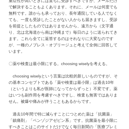
重症性が高いときには直ちに受診すべきですが、メールだけ
で解決することもよくあります。それに、メールは何度でも
無料です。誰からも承っており、長年通院している人でなく
ても、一度も受診したことがない人からも届きますし、受診
を前提としたものではありませんから、遠方から（文字通
り、北は北海道から南は沖縄まで）毎日のように送られてき
ます。これら全てに返答するのはそれなりに大変なのです
が、一種のノブレス・オブリージュと考えて全例に回答して
います。
〇薬や検査は最小限にする。choosing wiselyを考える。
choosing wiselyという言葉は比較的新しいものですが、そ
の基本コンセプトである「薬や検査は最小限」は過去10年
（というよりも私が医師になってからずっと）不変です。薬
はいつも副作用を考慮すべきですし、検査も無害ではありま
せん。被爆や痛みが伴うこともあるからです。
過去10年間で特に減らすことにつとめた薬は「抗菌薬」
「鎮痛剤」「ベンゾジアゼピン系」です。抗菌薬を最小限に
すべきことはこのサイトだけでなく毎日新聞の「医療プレミ