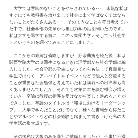
大学では意味のないことをやらされている･･･、未熟な私は
すぐにでも教科書を放り出して社会に出て学ばなくてはなら
ないことがたくさんある･･･、そのようなことを毎日考えてい
た中で、社会学部の先輩から集団力学の話を聞いたのです。
私は大学を退学する前に、この＜集団力学＞そして＜社会学
＞というものを調べてみることにしました。
ここからの経緯は省略しますが、紆余曲折を経た後、私は
関西学院大学の３回生になるときに理学部から社会学部に編
入しました。社会学部の学生になってからも決して真面目な
学生ではなく、アルバイトやイベントなどで他人と交流する
ことが重要な社会勉強と考えていた私は講義への出席率も高
くありませんでしたが、それでも次第に本を読む機会が増え
ていき、卒論は教授の指導を受けながら楽しく進めることが
できました。卒論のタイトルは『職場におけるリーダーシッ
プ』、大学で学んだことだけでなく、様々な書籍から得たこ
とやアルバイトなどの社会経験も踏まえて書き上げた私の大
学生活の集大成です。
その後私は大阪のある商社に就職しましたが、仕事に不満