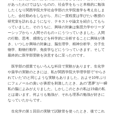
があったわけではないものの、社会学をもっと本格的に勉強
したくなり関西学院大学社会学部の大学院進学を考え出しま
した。会社勤めをしながら、月に一度程度は学びたい教授の
研究室を訪れるようになり、テキストや論文を紹介してもら
っていました。そのうちに、興味の対象は集団力学やリーダ
ーシップから＜人間そのもの＞にうつっていきました。人間
の行動、思考、感情などを科学的に分析することに興味が沸
き、いつしか興味の対象は、脳生理学、精神分析学、分子生
物学、動物行動学、免疫学などにうつっていきます。そして
最終的に医学部受験を決意するに至ったのです。
医学部の授業でもいろんな科目で実験があります。生化学
や薬学の実験のときには、私が関西学院大学理学部で”やらさ
れていた”のと同じような実験もありました。およそ10年ぶり
にフェノールの臭いが鼻腔を刺激したとき、あの”悪夢”が一瞬
私の脳によみがえりました。しかしこのときの私は19歳の私
とは違います。何よりも勉強が、それも理系の勉強が好きに
なっていたからです。
生化学の第１回目の実験で試験管を使ったとき、後でこれ