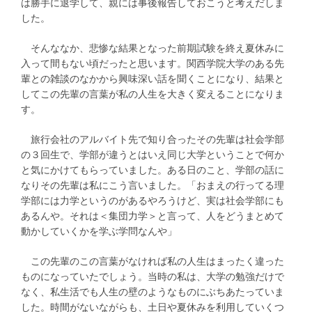
は勝手に退学して、親には事後報告しておこうと考えだしま
した。
そんななか、悲惨な結果となった前期試験を終え夏休みに
入って間もない頃だったと思います。関西学院大学のある先
輩との雑談のなかから興味深い話を聞くことになり、結果と
してこの先輩の言葉が私の人生を大きく変えることになりま
す。
旅行会社のアルバイト先で知り合ったその先輩は社会学部
の３回生で、学部が違うとはいえ同じ大学ということで何か
と気にかけてもらっていました。ある日のこと、学部の話に
なりその先輩は私にこう言いました。「おまえの行ってる理
学部には力学というのがあるやろうけど、実は社会学部にも
あるんや。それは＜集団力学＞と言って、人をどうまとめて
動かしていくかを学ぶ学問なんや」
この先輩のこの言葉がなければ私の人生はまったく違った
ものになっていたでしょう。当時の私は、大学の勉強だけで
なく、私生活でも人生の壁のようなものにぶちあたっていま
した。時間がないながらも、土日や夏休みを利用していくつ