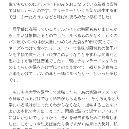
生でもないのにアルバイトのみをおこなっている若者は当時
では珍しかったのです。フリーターという言葉が誕生するま
では「ぷーたろう」などと呼ばれ後ろめたい存在でした）
理学部に在籍しているとアルバイトの時間もありませんか
ら、生活は惨憺たるものでした。食べるものがなく、近くの
パン屋でパンの耳が大量につめられた袋を50円で買ってマヨ
ネーズをつけて食べたり、スーパーで賞味期限切れの菓子パ
ンを半額で買ったり（現在このようなことをすれば問題だと
思いますが当時は普通でした）、朝にチキンラーメンを３分
の１くらいお湯をかけずにそのまま食べて、残りを夕食時に
お湯をかけて、パンの耳と一緒に食べたり･･、といった感じ
です。
もしも今大学を退学して就職したら、あの実験やテストか
ら解放されるだけでなく給料がもらえる･･･、そう考えると大
学にいる意味がまったくわからなくなり、退学することをい
よいよ本気で考え出しました。両親に黙って退学というわけ
にはいかないでしょうから、それを報告するために帰省しま
した。しかし（今思えば当たり前ですが）結果は大反対。私