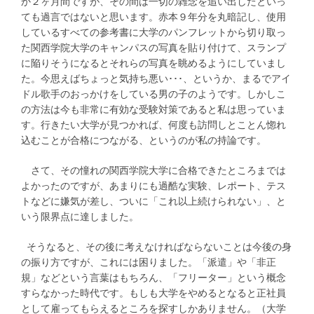
か２ヶ月間ですが、その間は一切の雑念を追い出したといっ
ても過言ではないと思います。赤本９年分を丸暗記し、使用
しているすべての参考書に大学のパンフレットから切り取っ
た関西学院大学のキャンパスの写真を貼り付けて、スランプ
に陥りそうになるとそれらの写真を眺めるようにしていまし
た。今思えばちょっと気持ち悪い･･･、というか、まるでアイ
ドル歌手のおっかけをしている男の子のようです。しかしこ
の方法は今も非常に有効な受験対策であると私は思っていま
す。行きたい大学が見つかれば、何度も訪問しとことん惚れ
込むことが合格につながる、というのが私の持論です。
さて、その憧れの関西学院大学に合格できたところまでは
よかったのですが、あまりにも過酷な実験、レポート、テス
トなどに嫌気が差し、ついに「これ以上続けられない」、と
いう限界点に達しました。
そうなると、その後に考えなければならないことは今後の身
の振り方ですが、これには困りました。「派遣」や「非正
規」などという言葉はもちろん、「フリーター」という概念
すらなかった時代です。もしも大学をやめるとなると正社員
として雇ってもらえるところを探すしかありません。（大学