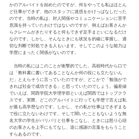
かのアルバイトを始めたのですが、何をやっても私はほとん
ど仕事ができず、他のスタッフに迷惑をかけっぱなしだった
のです。当時の私は、対人関係やコミュニケーションに苦手
意識を持っていたわけではないのですが、例えばお客さんか
らクレームがきたりすると何もできず足手まといになるだけ
なのです。しかし、そんなときにも状況を的確に掌握し、適
切な判断で対処できる人もいます。そしてこのような能力は
学歴にまったく関係がないのです。
当時の私にはこのことが衝撃的でした。高校時代から口で
は「教科書に書いてあることなんか何の役にも立たないん
だ」とえらそうに言っていたのですが、どこかで「勉強がで
きれば社会で成功できる」と思っていたのでしょう。偏差値
でいえば、関西学院大学理学部といえば関西ではトップクラ
スです。実際、どこのアルバイトに行っても学歴で言えば私
が最も高学歴なのです。しかし、その私が仕事はできずまる
で役に立たないわけです。そして聞いたこともないような無
名大学の学生がバリバリと仕事をこなし、ときには怒り心頭
のお客さんを上手にもてなし、逆に感謝の言葉をもらうこと
すらあるのです。