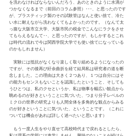
を洗わなければならないんだろう、あのときのように水滴が
つかなくなるまで（前回のコラム参照）･･･、と思ったのです
が、プラスティック製のその試験管はなんと使い捨て、冷た
い水に耐えながら洗わなくてもよかったのです。（なんて太
っ腹な大阪市立大学、大阪市民の税金でこんなにラクをさせ
てもらえるなんて･･、と思ったのですが、もしかするとこれ
は時代の流れで今は関西学院大学でも使い捨てになっている
のかもしれません）
実験には抵抗がなくなり楽しく取り組めるようになったの
ですが、その後再び紆余曲折を経て結局私は研究者の道を断
念しました。この理由は大きく２つあり、１つは自分にはそ
の能力もセンスもないことを認識したということ、そしても
うひとつは、私のクセというか、私は物事を幅広い観点から
眺めるのが好きということに気づいた、つまり分子レベルの
ミクロの世界の研究よりも人間全体を多角的な観点からみる
のが好きということに気づいた、ということです。（これに
ついては機会があれば詳しく述べたいと思います）
もう一度人生をやり直せて高校時代まで戻れるとしたら、
私は理系の学部には進学しません。興味のないことが続けら