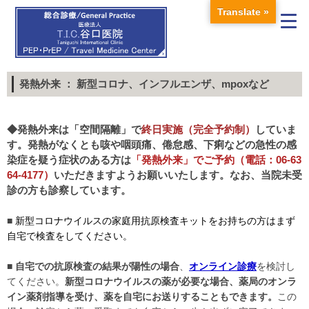
Translate »
発熱外来 ： 新型コロナ、インフルエンザ、mpoxなど
◆発熱外来は「空間隔離」で
終日実施（完全予約制）
していま
す。
発熱がなくとも咳や咽頭痛、倦怠感、下痢などの急性の感
染症を疑う症状のある方は
「発熱外来」でご予約（電話：06-63
64-4177）
いただきますようお願いいたします。
なお、当院未受
診の方も診察しています。
■
新型コロナウイルスの家庭用抗原検査キットをお持ちの方はまず
自宅で検査をしてください。
■
自宅での抗原検査の結果が陽性の場合
、
オンライン診療
を検討し
てください。
新型コロナウイルスの薬が必要な場合、薬局のオンラ
イン薬剤指導を受け、薬を自宅にお送りすることもできます。
この