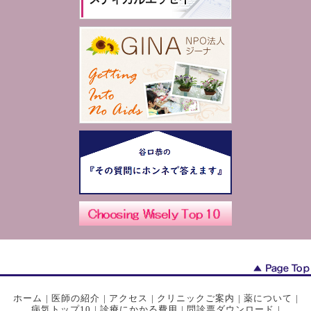
ホーム
|
医師の紹介
|
アクセス
|
クリニックご案内
|
薬について
|
病気トップ10
|
診療にかかる費用
|
問診票ダウンロード
|