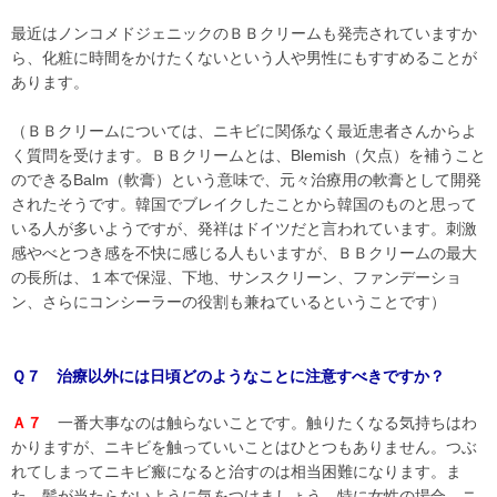
最近はノンコメドジェニックのＢＢクリームも発売されていますか
ら、化粧に時間をかけたくないという人や男性にもすすめることが
あります。
（ＢＢクリームについては、ニキビに関係なく最近患者さんからよ
く質問を受けます。ＢＢクリームとは、Blemish（欠点）を補うこと
のできるBalm（軟膏）という意味で、元々治療用の軟膏として開発
されたそうです。韓国でブレイクしたことから韓国のものと思って
いる人が多いようですが、発祥はドイツだと言われています。刺激
感やべとつき感を不快に感じる人もいますが、ＢＢクリームの最大
の長所は、１本で保湿、下地、サンスクリーン、ファンデーショ
ン、さらにコンシーラーの役割も兼ねているということです）
Ｑ７ 治療以外には日頃どのようなことに注意すべきですか？
Ａ７
一番大事なのは触らないことです。触りたくなる気持ちはわ
かりますが、ニキビを触っていいことはひとつもありません。つぶ
れてしまってニキビ瘢になると治すのは相当困難になります。ま
た、髪が当たらないように気をつけましょう。特に女性の場合、ニ