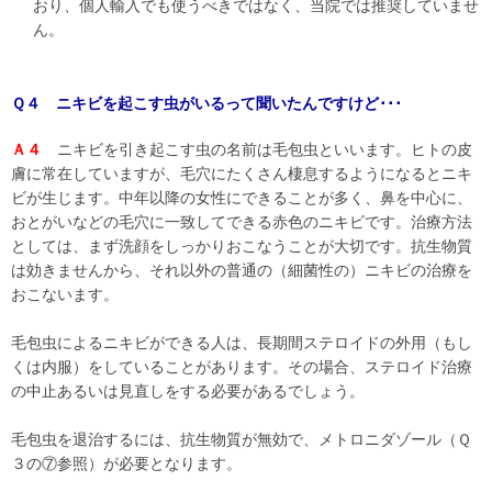
おり、個人輸入でも使うべきではなく、当院では推奨していませ
ん。
Ｑ４ ニキビを起こす虫がいるって聞いたんですけど･･･
Ａ４
ニキビを引き起こす虫の名前は毛包虫といいます。ヒトの皮
膚に常在していますが、毛穴にたくさん棲息するようになるとニキ
ビが生じます。中年以降の女性にできることが多く、鼻を中心に、
おとがいなどの毛穴に一致してできる赤色のニキビです。治療方法
としては、まず洗顔をしっかりおこなうことが大切です。抗生物質
は効きませんから、それ以外の普通の（細菌性の）ニキビの治療を
おこないます。
毛包虫によるニキビができる人は、長期間ステロイドの外用（もし
くは内服）をしていることがあります。その場合、ステロイド治療
の中止あるいは見直しをする必要があるでしょう。
毛包虫を退治するには、抗生物質が無効で、メトロニダゾール（Ｑ
３の⑦参照）が必要となります。