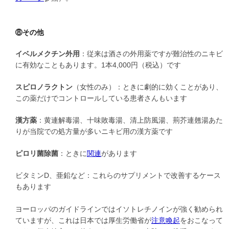
⑧その他
イベルメクチン外用
：従来は酒さの外用薬ですが難治性のニキビ
に有効なこともあります。1本4,000円（税込）です
スピロノラクトン
（女性のみ）：ときに劇的に効くことがあり、
この薬だけでコントロールしている患者さんもいます
漢方薬
：黄連解毒湯、十味敗毒湯、清上防風湯、荊芥連翹湯あた
りが当院での処方量が多いニキビ用の漢方薬です
ピロリ菌除菌
：ときに
関連
があります
ビタミンD、亜鉛など：これらのサプリメントで改善するケース
もあります
ヨーロッパのガイドラインではイソトレチノインが強く勧められ
ていますが、これは日本では厚生労働省が
注意喚起
をおこなって