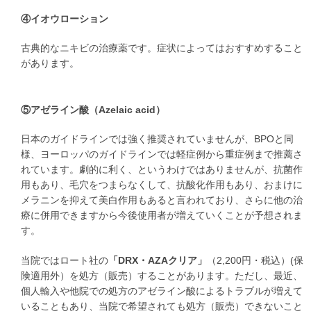
④イオウローション
古典的なニキビの治療薬です。症状によってはおすすめすること
があります。
⑤アゼライン酸（Azelaic acid）
日本のガイドラインでは強く推奨されていませんが、BPOと同
様、ヨーロッパのガイドラインでは軽症例から重症例まで推薦さ
れています。劇的に利く、というわけではありませんが、抗菌作
用もあり、毛穴をつまらなくして、抗酸化作用もあり、おまけに
メラニンを抑えて美白作用もあると言われており、さらに他の治
療に併用できますから今後使用者が増えていくことが予想されま
す。
当院ではロート社の
「DRX・AZAクリア」
（2,200円・税込）(保
険適用外）を処方（販売）することがあります。ただし、最近、
個人輸入や他院での処方のアゼライン酸によるトラブルが増えて
いることもあり、当院で希望されても処方（販売）できないこと