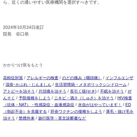
ら、近くの通いやすい医療機関を選択すべきです。
2024年10月24日改訂
院長 谷口恭
かかりつけ医をもとう
花粉症対策
/
アレルギーの検査
/
のどの痛み（咽頭痛）
/
インフルエンザ
/
湿疹･かぶれ・じんましん
/
生活習慣病・メタボリックシンドローム
/
アトピーを治そう
/
片頭痛を治そう
/
長引く咳(せき)
/
不眠を治そう
/
ぜ
んそく
/
予防接種をしよう
/
ニキビ・酒さ（しゅさ）を治そう
/
HIV検査
（抗体・NAT）・性感染症・血液感染症
/
水虫がはやっています！
/
ED
（勃起不全）を克服する
/
肝炎ワクチンの接種をしよう
/
薄毛・抜け毛を
治そう
/
禁煙外来
/
旅行医学・英文診断書など