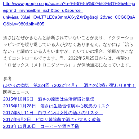
http://www.google.co.jp/search?q=%E9%85%92%E3%81%95&hl=ja
&prmd=imvns&tbm=isch&tbo=u&source=
univ&sa=X&ei=iOvLT7LECa3mmAX-yZXrDg&sqi=2&ved=0CG8QsA
Q&biw=980&bih=805
酒さはなぜかきちんと診断されていないことがあり、ドクターショ
ッピングを繰り返している人が少なくありません。なかには「治ら
ない」と諦めている人もいますが、たいていの場合、治療がおこな
えてコントロールできます。尚、2022年5月25日からは、待望の
「ロゼックス（メトロニダゾール）」が保険適応になっています。
参考：
はやりの病気 第224回（2022年4月） 酒さの治療が変わります！
医療ニュース
2015年10月6日 酒さの原因は生活習慣と遺伝
2015年11月28日 酒さは生活習慣病や心疾患のリスク
2017年5月11日 白ワインは女性の酒さのリスク
2017年6月2日 ピロリ菌除菌で酒さが大きく改善
2018年11月30日 コーヒーで酒さ予防