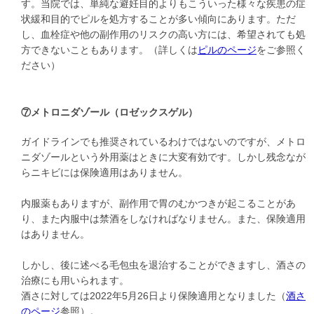
す。当院では、単純な避妊目的よりもこういった様々な疾患の症
状緩和目的でピルを処方することが多い傾向にあります。ただ
し、血栓症や他の副作用のリスクの高い方には、希望されても処
方できないこともあります。（詳しくは
ピルのページ
をご参照く
ださい）
⑦メトロニダゾール（ロゼックスゲル）
ガイドラインでも推奨されているわけではないのですが、メトロ
ニダゾールという外用薬はときに大変有効です。しかし残念なが
らニキビには保険適用はありません。
内服薬もありますが、副作用で胃のむかつきが起こることがあ
り、また内服中は禁酒をしなければなりません。また、保険適用
はありません。
しかし、後に述べる毛包虫を退治することができますし、酒さの
治療にも用いられます。
酒さに対しては2022年5月26日より保険適用となりました（
酒さ
のページ
参照）。