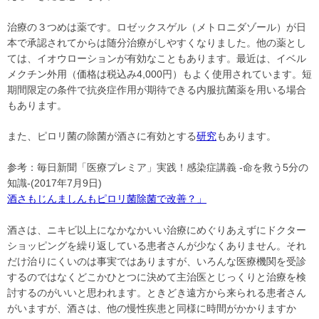
治療の３つめは薬です。ロゼックスゲル（メトロニダゾール）が日
本で承認されてからは随分治療がしやすくなりました。他の薬とし
ては、イオウローションが有効なこともあります。最近は、イベル
メクチン外用（価格は税込み4,000円）もよく使用されています。短
期間限定の条件で抗炎症作用が期待できる内服抗菌薬を用いる場合
もあります。
また、ピロリ菌の除菌が酒さに有効とする
研究
もあります。
参考：毎日新聞「医療プレミア」実践！感染症講義 -命を救う5分の
知識-(2017年7月9日)
酒さもじんましんもピロリ菌除菌で改善？」
酒さは、ニキビ以上になかなかいい治療にめぐりあえずにドクター
ショッピングを繰り返している患者さんが少なくありません。それ
だけ治りにくいのは事実ではありますが、いろんな医療機関を受診
するのではなくどこかひとつに決めて主治医とじっくりと治療を検
討するのがいいと思われます。ときどき遠方から来られる患者さん
がいますが、酒さは、他の慢性疾患と同様に時間がかかりますか