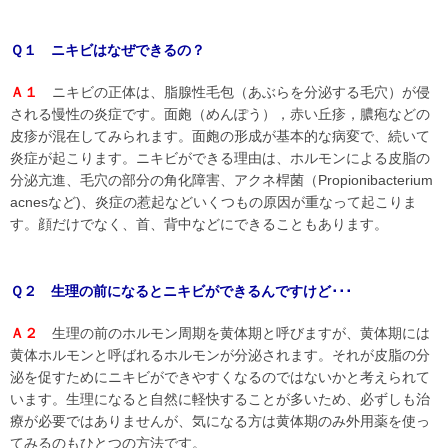
Ｑ１ ニキビはなぜできるの？
Ａ１
ニキビの正体は、脂腺性毛包（あぶらを分泌する毛穴）が侵
される慢性の炎症です。面皰（めんぽう），赤い丘疹，膿疱などの
皮疹が混在してみられます。面皰の形成が基本的な病変で、続いて
炎症が起こります。ニキビができる理由は、ホルモンによる皮脂の
分泌亢進、毛穴の部分の角化障害、アクネ桿菌（Propionibacterium
acnesなど)、炎症の惹起などいくつもの原因が重なって起こりま
す。顔だけでなく、首、背中などにできることもあります。
Ｑ２ 生理の前になるとニキビができるんですけど･･･
Ａ２
生理の前のホルモン周期を黄体期と呼びますが、黄体期には
黄体ホルモンと呼ばれるホルモンが分泌されます。それが皮脂の分
泌を促すためにニキビができやすくなるのではないかと考えられて
います。生理になると自然に軽快することが多いため、必ずしも治
療が必要ではありませんが、気になる方は黄体期のみ外用薬を使っ
てみるのもひとつの方法です。