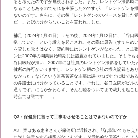
ると考えたのですが無視されました。また、レントゲン撮影時
なることもあるのでそれを主張したのですが、「レントゲンを
ないのです。さらに、その後「レントゲンのスペースを貸した
だ！」と訳の分からないことを言われました。
補足（2024年1月31日）：その後、2024年1月12日に、「
拠していた」という訴えを起こされ、その際に原告（すてらめ
を貸した覚えはなく、契約時にはレントゲンがなかった」と主
ンは2007年の開業開始時期には設置されていました。そもそ
谷口医院が担い、2007年には社員のレントゲン撮影をしてい
健所の許可がいりますし、レントゲン機の会社の搬入記録もあ
なかった」などという無茶苦茶な主張は調べればすぐに嘘であ
の弁護士には分かっていることです。それに、谷口医院がビルの
通りです。にもかかわらず、そんな嘘をついてまで裁判を起こ
時点では謎です……。
Q3：保健所に言って工事をさせることはできないのですか
A3：実はある患者さんが保健所に通報され、話は聞いてもらえ
に対し注意をする権限がないんです」が最終的な回答だったよ