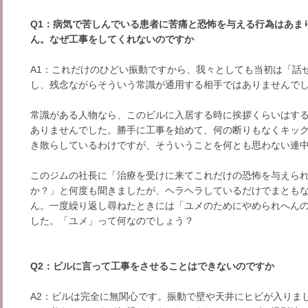
Q1：病気で苦しんでいる患者に苦痛と恐怖を与える行為はあま
ん。なぜ工事をしてくれないのですか
A1：これだけのひどい振動ですから、我々としても当初は「話
し、残念ながらそういう常識が通用する相手ではありませんで
常識がある人物なら、このビルに入居する時に挨拶くらいはす
ありませんでした。勝手に工事を始めて、何の断りもなくキッ
き散らしているわけですが、そういうことを何とも思わない連
このジムの社長に「治療を受けに来てこれだけの恐怖を与えら
か？」と何度も聞きましたが、ヘラヘラしているだけでまとも
ん。一度繰り返し尋ねたときには「ユメのためにやめられへん
した。「ユメ」って何なのでしょう？
Q2：ビルに言って工事をさせることはできないのですか
A2：ビルは完全に無関心です。振動で壁や天井にヒビが入りま