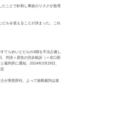
化したことで針刺し事故のリスクが急増
れたビルを使えることが決まった。これ
がすてらめいとビルの4階を不法占拠し
4日、判決＝原告の完全敗訴（＝谷口医
と裁判所に通知。2024年3月29日、
確定
弁護士が突然辞任。よって振動裁判は進