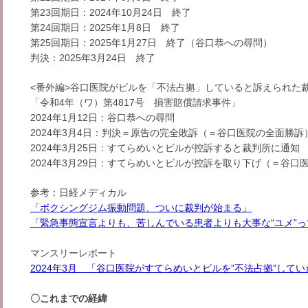
第23回期日：2024年10月24日 終了
第24回期日：2025年1月8日 終了
第25回期日：2025年1月27日 終了（谷口恭への尋問）
判決：2025年3月24日 終了
<番外編>谷口医院がビルを「不法占拠」していると訴えられた
「令和4年（ワ）第4817号 損害賠償請求事件」
2024年1月12日：谷口恭への尋問
2024年3月4日：判決＝原告の完全敗訴（＝谷口医院の全面勝訴
2024年3月25日：すてらめいとビルが控訴すると裁判所に通知
2024年3月29日：すてらめいとビルが控訴を取り下げ（＝谷口
参考：日経メディカル
「ボクシングジム振動問題、ついに裁判が始まる」
「緊急事態宣言よりも、苦しんでいる患者よりも大事な“ユメ”
マンスリーレポート
2024年3月 「谷口医院がすてらめいとビルを”不法占拠”して
〇これまでの経緯