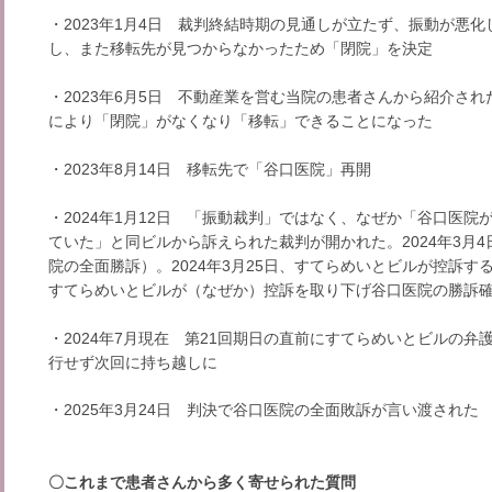
・2023年1月4日 裁判終結時期の見通しが立たず、振動が悪
し、また移転先が見つからなかったため「閉院」を決定
・2023年6月5日 不動産業を営む当院の患者さんから紹介さ
により「閉院」がなくなり「移転」できることになった
・2023年8月14日 移転先で「谷口医院」再開
・2024年1月12日 「振動裁判」ではなく、なぜか「谷口医院
ていた」と同ビルから訴えられた裁判が開かれた。2024年3月
院の全面勝訴）。2024年3月25日、すてらめいとビルが控訴する
すてらめいとビルが（なぜか）控訴を取り下げ谷口医院の勝訴
・2024年7月現在 第21回期日の直前にすてらめいとビルの
行せず次回に持ち越しに
・2025年3月24日 判決で谷口医院の全面敗訴が言い渡された
〇これまで患者さんから多く寄せられた質問