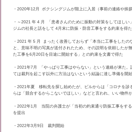
・2020年12月 ボクシングジムが階上に入居（事前の連絡や挨
・～2021 年 4 月 「患者さんのために振動の対策をしてほ
ジムの社長と話をして 4月末に防振・防音工事をする約束を得た
・2021 年 5 月 まったく改善しておらず「本当に工事をし
と、意味不明の写真が送付されたため、その説明を依頼したが
た工事を6月20日を目途に開始する」との約束を文書で得た
・2021年7月 「やっぱり工事はやらない」という連絡が来た
ては裁判を起こす以外に方法はないという結論に達し準備を開
・2021年夏 移転先を探し始めたが、ビルからは「コロナを
らは「競合するからこないでほしい」などと言われ、いい物件
・2022年1月 当院の弁護士が「当初の約束通り防振工事をす
を提出
・2022年3月9日 裁判開始