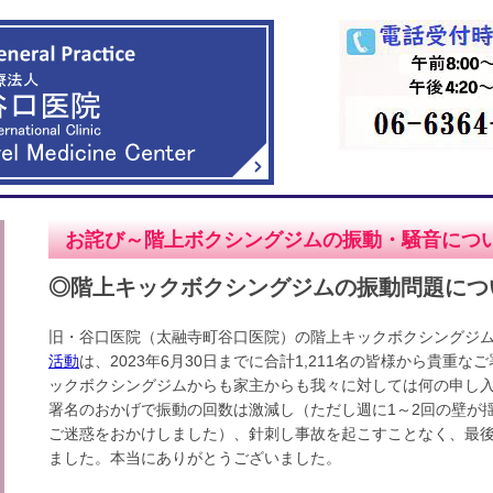
お詫び～階上ボクシングジムの振動・騒音につ
◎階上キックボクシングジムの振動問題につ
旧・谷口医院（太融寺町谷口医院）の階上キックボクシングジ
活動
は、2023年6月30日までに合計1,211名の皆様から貴重
ックボクシングジムからも家主からも我々に対しては何の申し
署名のおかげで振動の回数は激減し（ただし週に1～2回の壁が
ご迷惑をおかけしました）、針刺し事故を起こすことなく、最
ました。本当にありがとうございました。