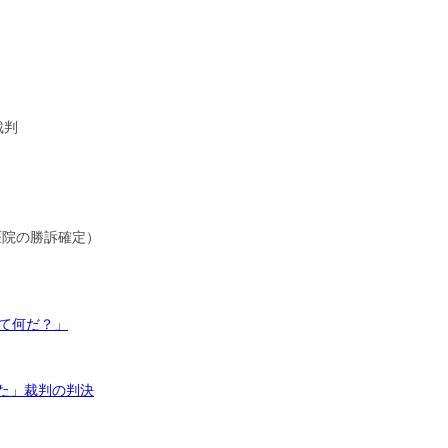
裁判
）
医院の勝訴確定）
って何だ？」
いた」裁判の判決