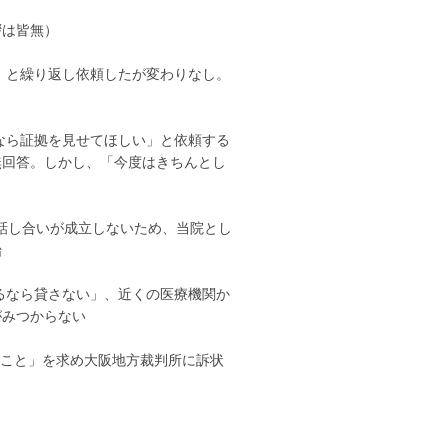
拶は皆無）
しい」と繰り返し依頼したが変わりなし。
たのなら証拠を見せてほしい」と依頼する
無回答。しかし、「今度はきちんとし
。話し合いが成立しないため、当院とし
始
診るなら貸さない」、近くの医療機関か
がみつからない
ること」を求め大阪地方裁判所に訴状