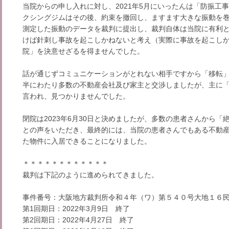
当院からの申し入れに対し、2021年5月にいったんは「防振工
クシングジムはその後、約束を撤回し、ますます大きな振動を
測定した振動のデータを裁判に提出し、裁判自体は当院に有利
けば針刺し事故を起こしかねないと考え（実際に事故を起こし
院」を決意せざるを得ませんでした。
話が通じずコミュニケーションがとれない相手ですから「移転」を
半にわたり多数の不動産会社及び家主と交渉しましたが、主に
言われ、見つかりませんでした。
閉院は2023年6月30日と決めましたが、多数の患者さんから
との声をいただき、最終的には、当院の患者さんでもある不動
た物件に入居できることになりました。
＊＊＊＊＊＊＊＊＊＊＊＊
裁判は下記のように進められてきました。
事件番号：大阪地方裁判所令和４年（ワ）第５４０号大地１６
第1回期日：2022年3月9日 終了
第2回期日：2022年4月27日 終了