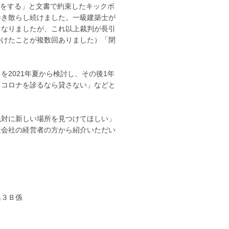
事をする」と文書で約束したキックボ
巻き散らし続けました。一級建築士が
となりましたが、これ以上裁判が長引
かけたことが複数回ありました）「閉
2021年夏から検討し、その後1年
「コロナを診るなら貸さない」などと
「絶対に新しい場所を見つけてほしい」
産会社の経営者の方から紹介いただい
民３Ｂ係