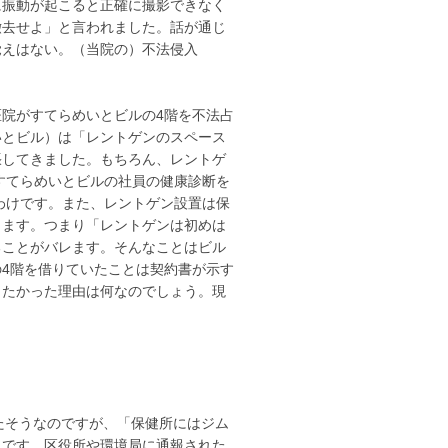
に振動が起こると正確に撮影できなく
撤去せよ」と言われました。話が通じ
覚えはない。（当院の）不法侵入
谷口医院がすてらめいとビルの4階を不法占
いとビル）は「レントゲンのスペース
張してきました。もちろん、レントゲ
もすてらめいとビルの社員の健康診断を
たわけです。また、レントゲン設置は保
ります。つまり「レントゲンは初めは
ることがバレます。そんなことはビル
4階を借りていたことは契約書が示す
したかった理由は何なのでしょう。現
たそうなのですが、「保健所にはジム
うです。区役所や環境局に通報された