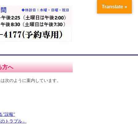
Translate »
る方へ
には次のように案内しています。
る”誤報”
斑のトラブル」