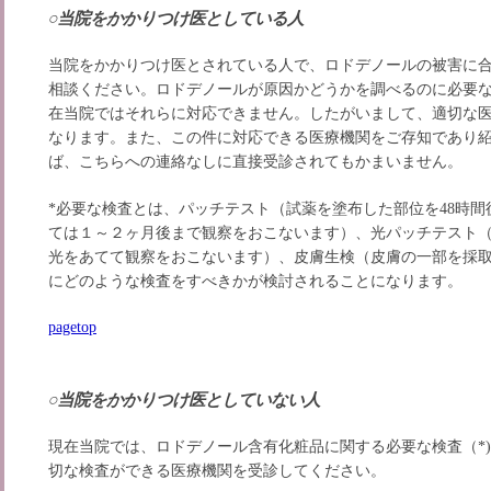
○当院をかかりつけ医としている人
当院をかかりつけ医とされている人で、ロドデノールの被害に
相談ください。ロドデノールが原因かどうかを調べるのに必要な
在当院ではそれらに対応できません。したがいまして、適切な
なります。また、この件に対応できる医療機関をご存知であり
ば、こちらへの連絡なしに直接受診されてもかまいません。
*必要な検査とは、パッチテスト（試薬を塗布した部位を48時間
ては１～２ヶ月後まで観察をおこないます）、光パッチテスト
光をあてて観察をおこないます）、皮膚生検（皮膚の一部を採
にどのような検査をすべきかが検討されることになります。
pagetop
○当院をかかりつけ医としていない人
現在当院では、ロドデノール含有化粧品に関する必要な検査（*
切な検査ができる医療機関を受診してください。