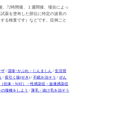
後、72時間後、１週間後、場合によっ
（試薬を塗布した部位に特定の波長の
取する検査です）などです。症例ごと
ンザ
/
湿疹･かぶれ・じんましん
/
生活習
う
/
長引く咳(せき)
/
不眠を治そう
/
ぜん
査（抗体・NAT）・性感染症・血液感染症
ンの接種をしよう
/
薄毛・抜け毛を治そう