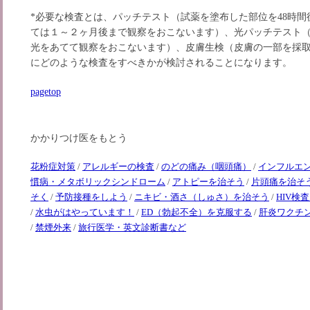
*必要な検査とは、パッチテスト（試薬を塗布した部位を48時間
ては１～２ヶ月後まで観察をおこないます）、光パッチテスト
光をあてて観察をおこないます）、皮膚生検（皮膚の一部を採
にどのような検査をすべきかが検討されることになります。
pagetop
かかりつけ医をもとう
花粉症対策
/
アレルギーの検査
/
のどの痛み（咽頭痛）
/
インフルエ
慣病・メタボリックシンドローム
/
アトピーを治そう
/
片頭痛を治そ
そく
/
予防接種をしよう
/
ニキビ・酒さ（しゅさ）を治そう
/
HIV検
/
水虫がはやっています！
/
ED（勃起不全）を克服する
/
肝炎ワクチ
/
禁煙外来
/
旅行医学・英文診断書など