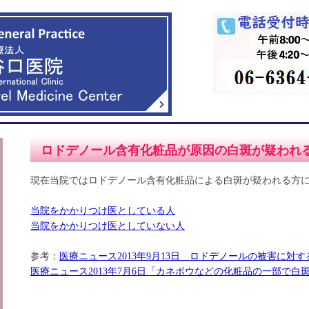
ロドデノール含有化粧品が原因の白斑が疑われ
現在当院ではロドデノール含有化粧品による白斑が疑われる方
当院をかかりつけ医としている人
当院をかかりつけ医としていない人
参考：
医療ニュース2013年9月13日 ロドデノールの被害に対す
医療ニュース2013年7月6日「カネボウなどの化粧品の一部で白